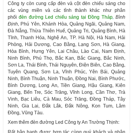
Công ty còn cung cấp đèn và cột đèn chiếu sáng cho
các vùng miền và các tỉnh thành khác như
phân
phối
đèn đường Led chiếu sáng tại Đồng Tháp
,
Bình
Định
, Phú Yên, Khánh Hòa, Quảng Ngãi, Quảng Nam,
Đà Nẵng, Thừa Thiên Huế, Quảng Trị, Quảng Bình, Hà
Tĩnh, Thanh Hóa, Nghệ An, TP. Hà Nội, Hà Nam, Hải
Phòng, Hải Dương, Cao Bằng, Lạng Sơn, Hà Giang,
Hòa Bình, Hưng Yên, Lai Châu, Lào Cai, Nam Định,
Ninh Bình, Phú Thọ, Bắc Kan, Bắc Giang, Bắc Ninh,
Sơn La, Thái Bình, Thái Nguyên, Điện Biên, Cao Bằng,
Tuyên Quang, Sơn La, Vĩnh Phúc, Yên Bái, Quảng
Ninh, Bình Thuận, Ninh Thuận, Đồng Nai, Bình Phước,
Bình Dương, Long An, Tiền Giang, Hậu Giang, Kiên
Giang, Bến Tre, Sóc Trăng, Vĩnh Long, Cần Thơ, Trà
Vinh, Bạc Liêu, Cà Mau, Sóc Trăng, Đồng Tháp, Tây
Ninh, Gia Lai, Đắk Lắk, Đắk Nông, Kon Tum, Lâm
Đồng, Vũng Tàu.
Xem thêm đèn đường Led Công ty An Trường Thịnh:
Rất hân hạnh được hợp tác cùng quý khách và nhận