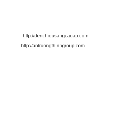
VPCN Long An:
Thị Trấn Cần Giuộc, Tỉnh Long An
Điện Thoại: 0932 790 494
Email:
antruongthinhgroup@gmail.com
Website:
http://denchieusangcaoap.com
http://antruongthinhgroup.com
CÔNG TY AN TRƯỜNG THỊNH
Công Ty Phân Phối Đèn Chiếu Sáng Cao Áp, Đèn Led
Đèn Led Công Nghệ Hiện Đại
Công Ty Sản Xuất Cột Đèn Mạ Kẽm
Công Ty Sản Xuất Cột Đèn Đế Gang
Chính Sách Vận Chuyển Hàng Đến Tận Nơi