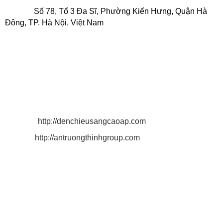
Địa chỉ:
Số 78, Tổ 3 Đa Sĩ, Phường Kiến Hưng, Quận Hà
Đông, TP. Hà Nội, Việt Nam
.
Điện thoại: 0916 025 924 - 0932 150 636
MST: 0 3 1 3 2 1 9 3 4 3 - 0 0 1.
Email: antruongthinh.lighting@gmail.com
antruongthinhgroup@gmail.com
quyen.lighting2011@gmail.com
Website:
http://denchieusangcaoap.com
http://antruongthinhgroup.com
Xưởng sản xuất:
Tại Bình Dương:
Số 85 Đường Thanh Niên, Khu Phố Tân
Phú, P. Tân Bình, TX. Dĩ An, Tỉnh Bình Dương.
Hotline: 0916 025 924