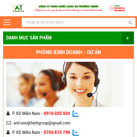
+
DANH MỤC SẢN PHẨM
PHÒNG KINH DOANH - DỰ ÁN
P. KD Miền Nam -
0916 025 924
antruongthinhgroup@gmail.com
P. KD Miền Nam -
0769 815 799