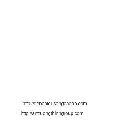
Chính sách thanh toán
THÔNG TIN LIÊN HỆ
CÔNG TY TNHH CHIẾU SÁNG AN TRƯỜNG THỊNH
Địa chỉ: Số 180/53 Nguyễn Hữu Cảnh, Phường 22, Quận
Bình Thạnh, TP. Hồ Chí Minh, VN.
Điện thoại: 0916 025 924 - 0932 790 494
MST: 0 3 1 3 2 1 9 3 4 3.
Email: antruongthinh.lighting@gmail.com
antruongthinhgroup@gmail.com
quyen.lighting2011@gmail.com
Website:
http://denchieusangcaoap.com
http://antruongthinhgroup.com
CHI NHÁNH CÔNG TY TNHH CHIẾU SÁNG AN
TRƯỜNG THỊNH