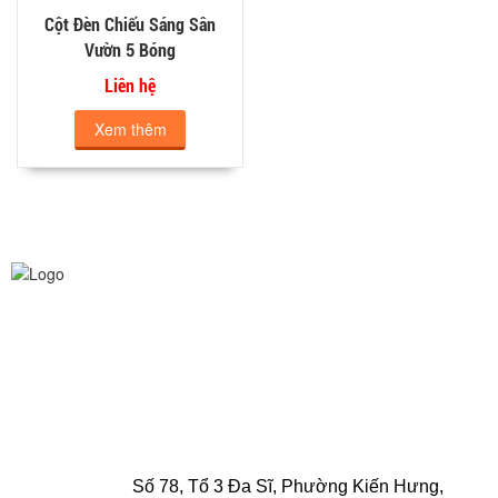
Cột Đèn Chiếu Sáng Sân
Vườn 5 Bóng
Liên hệ
Xem thêm
CÔNG TY TNHH CHIẾU SÁNG AN TRƯỜNG THỊNH
VPGD HCM:
Số 180/53 Nguyễn Hữu Cảnh, Phường 22,
Quận Bình Thạnh, TP. Hồ Chí Minh, Việt Nam
Điện thoại: 0916 025 924 - 0932 790 494
Email: quyen.lighting2011@gmail.com
VPCN Hà Nội
:
Số 78, Tổ 3 Đa Sĩ, Phường Kiến Hưng,