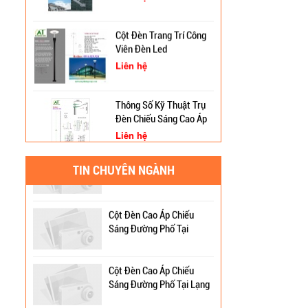
Kỳ
Cột Đèn Trang Trí Công
Viên Đèn Led
Trụ Thép Mạ Nhúng Kẽm
Nóng
Liên hệ
Thông Số Kỹ Thuật Trụ
Quy Trình Mạ Nhúng Kẽm
Đèn Chiếu Sáng Cao Áp
Nóng Trụ Đèn Chiếu Sáng
6m 8m Côn Tròn
Cao Áp
Liên hệ
Cột Đèn Chiếu Sáng Cao
Bản Vẽ Trụ Đèn Chiếu
Áp Thép Mạ Kẽm Tại Vũng
TIN CHUYÊN NGÀNH
Sáng Cao Áp Đường Phố
Tàu
ATT-T01
Liên hệ
Cột Đèn Cao Áp Chiếu
Sáng Đường Phố Tại
Cột Đèn Trang Trí Sân
Quảng Ninh
Vườn Đèn Led
Cột Đèn Cao Áp Chiếu
Liên hệ
Sáng Đường Phố Tại Lạng
Sơn
Cột Trang Trí Đèn Led
Chiếu Sáng Sân Vườn