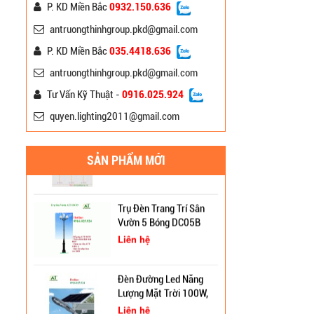
Liên hệ
P. KD Miền Bắc
0932.150.636
antruongthinhgroup.pkd@gmail.com
Trụ Đèn Chiếu Sáng Cao
P. KD Miền Bắc
035.4418.636
Áp Mạ Nhúng Kẽm Nóng
antruongthinhgroup.pkd@gmail.com
5m 7m 9m
Liên hệ
Tư Vấn Kỹ Thuật -
0916.025.924
quyen.lighting2011@gmail.com
Các Mẫu Cột Đèn Đường
Cột Đèn Cao Áp Chiếu
Phố Mới Nhất
Sáng Đường Phố Tại Lạng
Sơn
Liên hệ
SẢN PHẨM MỚI
Trụ Đèn Tín Hiệu Chớp
Trụ Đèn Trang Trí Sân
Vàng Năng Lượng Mặt
Vườn 5 Bóng DC05B
Trời Tại Bình Định
CH11 Cầu Hoa Sen
Liên hệ
Cột Đèn Pha Đa Giác Tại
Bình Định
Đèn Đường Led Năng
Lượng Mặt Trời 100W,
120W, 150W
Cung Cấp Cột Đèn Chiếu
Liên hệ
Sáng Cao Áp Tại TP. Tam