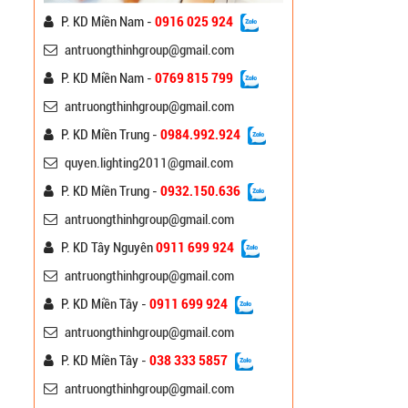
Trụ Đèn Chiếu Sáng Cao
P. KD Miền Nam -
0916 025 924
Áp Tròn Côn Cần Đôi
Kiểu K212
Liên hệ
antruongthinhgroup@gmail.com
P. KD Miền Nam -
0769 815 799
Đèn Đường Led 100W
antruongthinhgroup@gmail.com
NLMT Rời Thể
P. KD Miền Trung -
0984.992.924
Liên hệ
quyen.lighting2011@gmail.com
P. KD Miền Trung -
0932.150.636
Đèn Đường Led Cao Áp
Philips 100W, 150W,
antruongthinhgroup@gmail.com
120W ATT
Liên hệ
P. KD Tây Nguyên
0911 699 924
antruongthinhgroup@gmail.com
Đèn Đường Led Chiếu
Sáng 100W 150W
P. KD Miền Tây -
0911 699 924
Philips
Liên hệ
antruongthinhgroup@gmail.com
P. KD Miền Tây -
038 333 5857
Cột Đèn Sân Vườn Đẹp
antruongthinhgroup@gmail.com
ATT