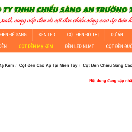
 ĐÈN ĐỂ GANG
ĐÈN LED
CỘT ĐÈN ĐÔ THỊ
DỰ ÁN
ĐÈN
CỘT ĐÈN MẠ KẼM
ĐÈN LED NLMT
CỘT ĐÈN ĐƯ
Mạ Kẽm
Cột Đèn Cao Áp Tại Miền Tây
Cột Đèn Chiếu Sáng Cao
Nội dung đang cập nhậ