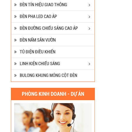
ĐÈN TÍN HIỆU GIAO THÔNG
Đèn Pha Led Đường Phố
ĐÈN PHA LED CAO ÁP
150W Mắt Lồi
ĐÈN ĐƯỜNG CHIẾU SÁNG CAO ÁP
Liên hệ
ĐÈN NẤM SÂN VƯỜN
Đèn Led Chiếu Sáng
Đường Phố 150W Philips
TỦ ĐIỆN ĐIỀU KHIỂN
DLed 277
Liên hệ
LINH KIỆN CHIẾU SÁNG
BULONG KHUNG MÓNG CỘT ĐÈN
Trụ Đèn Cao Áp Bát Giác
Liền Cần Đơn
Liên hệ
PHÒNG KINH DOANH - DỰ ÁN
Cột Đèn Cao Áp Tròn Côn
Cần Đơn Kiểu Đẹp
Liên hệ