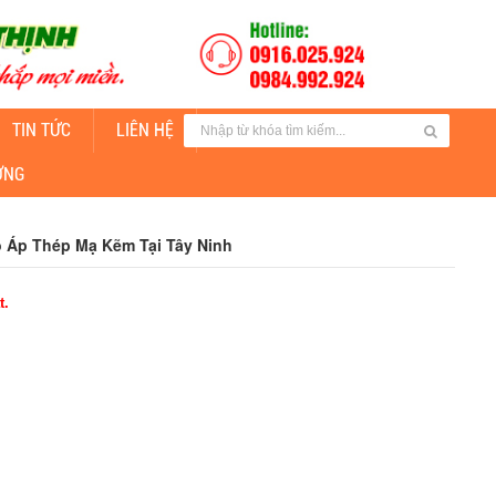
TIN TỨC
LIÊN HỆ
CUNG CẤP ĐÈN CHIẾU SÁNG
ỜNG
 Áp Thép Mạ Kẽm Tại Tây Ninh
t.