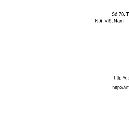
CHI NHÁNH C
Địa chỉ:
Số 78, 
Nội, Việt Nam
.
Điện thoại: 091
MST: 0 3 1 3 2 1 
Email: antruong
antruongthin
quyen.lighti
Website:
http:/
http://
Xưởng sản xuấ
Tại Bình Dươn
Bình, TX. Dĩ An