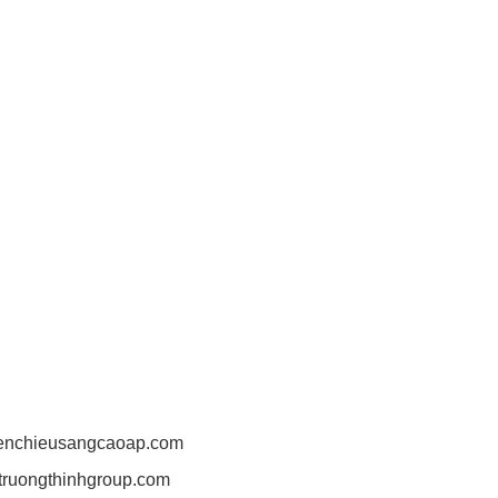
HỆ
H CHIẾU SÁNG AN TRƯỜNG THỊNH
80/53 Nguyễn Hữu Cảnh, Phường 22, Quận Bình Thạnh,
, VN.
6 025 924 - 0932 790 494
9 3 4 3.
thinh.lighting@gmail.com
hgroup@gmail.com
ng2011@gmail.com
/denchieusangcaoap.com
antruongthinhgroup.com