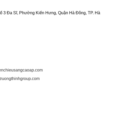
ÔNG TY TNHH CHIẾU SÁNG AN TRƯỜNG THỊNH
Tổ 3 Đa Sĩ, Phường Kiến Hưng, Quận Hà Đông, TP. Hà
6 025 924 - 0932 150 636
9 3 4 3 - 0 0 1.
thinh.lighting@gmail.com
hgroup@gmail.com
ng2011@gmail.com
/denchieusangcaoap.com
antruongthinhgroup.com
t:
g:
Số 85 Đường Thanh Niên, Khu Phố Tân Phú, P. Tân
, Tỉnh Bình Dương.