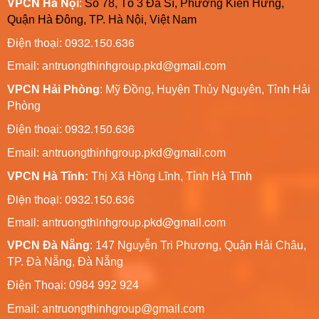
VPCN Hà Nội
:
Số 78, Tổ 3 Đa Sĩ, Phường Kiến Hưng,
Quận Hà Đông, TP. Hà Nội, Việt Nam
0932.150.636
Điện thoại:
Email: antruongthinhgroup.pkd@gmail.com
VPCN Hải Phòng
: Mỹ Đồng, Huyện Thủy Nguyên, Tỉnh Hải
Phòng
0932.150.636
Điện thoại:
Email:
antruongthinhgroup.pkd@gmail.com
VPCN Hà Tĩnh:
Thị Xã Hồng Lĩnh, Tỉnh Hà Tĩnh
Điện thoại: 0932.150.636
Email: antruongthinhgroup.pkd@gmail.com
VPCN Đà Nẵng
: 147 Nguyễn Tri Phương, Quận Hải Châu,
TP. Đà Nẵng, Đà Nẵng
Điện Thoại: 0984 992 924
Email:
antruongthinhgroup@gmail.com