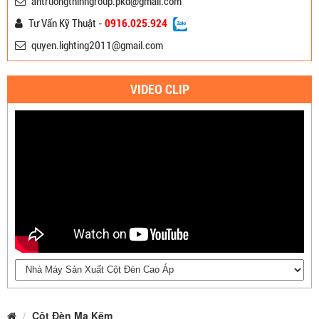
antruongthinhgroup.pkd@gmail.com
Tư Vấn Kỹ Thuật -
0916.025.924
quyen.lighting2011@gmail.com
VIDEO CLIP
Cột Đèn Mạ Kẽm