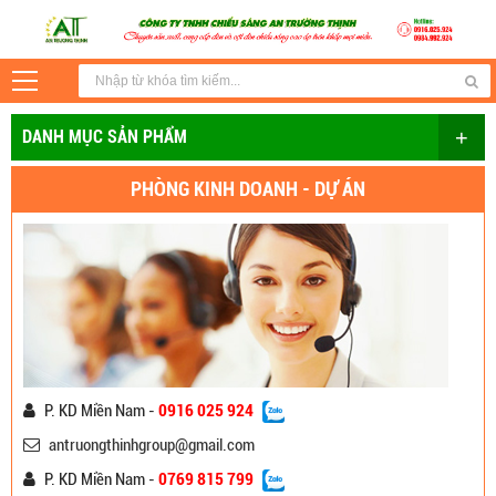
+
DANH MỤC SẢN PHẨM
PHÒNG KINH DOANH - DỰ ÁN
P. KD Miền Nam -
0916 025 924
antruongthinhgroup@gmail.com
P. KD Miền Nam -
0769 815 799