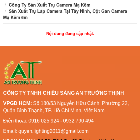
Công Ty Sản Xuất Trụ Camera Mạ Kẽm
Sản Xuất Trụ Lắp Camera Tại Tây Ninh, Cột Gắn Camera
Mạ Kẽm 6m
Nội dung đang cập nhật.
CÔNG TY TNHH CHIẾU SÁNG AN TRƯỜNG THỊNH
VPGD HCM:
Số 180/53 Nguyễn Hữu Cảnh, Phường 22,
Quận Bình Thạnh, TP. Hồ Chí Minh, Việt Nam
Điện thoại: 0916 025 924 - 0932 790 494
Email: quyen.lighting2011@gmail.com