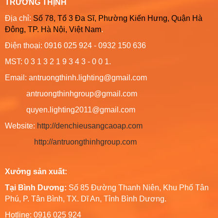
TRƯỜNG THỊNH
Địa chỉ:
Số 78, Tổ 3 Đa Sĩ, Phường Kiến Hưng, Quận Hà
Đông, TP. Hà Nội, Việt Nam
.
Điện thoại: 0916 025 924 - 0932 150 636
MST: 0 3 1 3 2 1 9 3 4 3 - 0 0 1.
Email: antruongthinh.lighting@gmail.com
antruongthinhgroup@gmail.com
quyen.lighting2011@gmail.com
Website:
http://denchieusangcaoap.com
http://antruongthinhgroup.com
Xưởng sản xuất:
Tại Bình Dương:
Số 85 Đường Thanh Niên, Khu Phố Tân
Phú, P. Tân Bình, TX. Dĩ An, Tỉnh Bình Dương.
Hotline: 0916 025 924