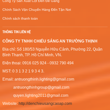
Công Ty Sản Xuất Cột Đèn Đế Gang
Chính Sách Vận Chuyển Hàng Đến Tận Nơi
Chính sách thanh toán
THÔNG TIN LIÊN HỆ
CÔNG TY TNHH CHIẾU SÁNG AN TRƯỜNG THỊNH
Địa chỉ: Số 180/53 Nguyễn Hữu Cảnh, Phường 22, Quận
Bình Thạnh, TP. Hồ Chí Minh, VN.
Điện thoại: 0916 025 924 - 0932 790 494
MST: 0 3 1 3 2 1 9 3 4 3.
Email: antruongthinh.lighting@gmail.com
antruongthinhgroup@gmail.com
quyen.lighting2011@gmail.com
Website:
http://denchieusangcaoap.com