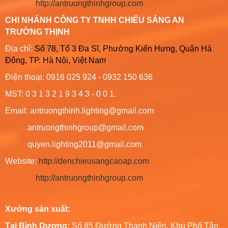
http://antruongthinhgroup.com
CHI NHÁNH CÔNG TY TNHH CHIẾU SÁNG AN
TRƯỜNG THỊNH
Địa chỉ:
Số 78, Tổ 3 Đa Sĩ, Phường Kiến Hưng, Quận Hà
Đông, TP. Hà Nội, Việt Nam
.
Điện thoại: 0916 025 924 - 0932 150 636
MST: 0 3 1 3 2 1 9 3 4 3 - 0 0 1.
Email: antruongthinh.lighting@gmail.com
antruongthinhgroup@gmail.com
quyen.lighting2011@gmail.com
Website:
http://denchieusangcaoap.com
http://antruongthinhgroup.com
Xưởng sản xuất:
Tại Bình Dương:
Số 85 Đường Thanh Niên, Khu Phố Tân