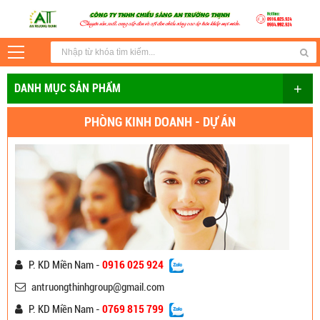
+
DANH MỤC SẢN PHẨM
PHÒNG KINH DOANH - DỰ ÁN
P. KD Miền Nam -
0916 025 924
antruongthinhgroup@gmail.com
P. KD Miền Nam -
0769 815 799