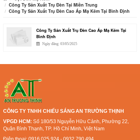
Công Ty Sản Xuất Trụ Đèn Tại Miền Trung
Công Ty Sản Xuất Trụ Đèn Cao Áp Mạ Kẽm Tại Bình Định
Công Ty Sản Xuất Trụ Đèn Cao Áp Mạ Kẽm Tại
Bình Định
Ngày đăng: 03/05/2025
CÔNG TY TNHH CHIẾU SÁNG AN TRƯỜNG THỊNH
VPGD HCM:
Số 180/53 Nguyễn Hữu Cảnh, Phường 22,
Quận Bình Thạnh, TP. Hồ Chí Minh, Việt Nam
Điện thoại: 0916 025 924 - 0932 790 494