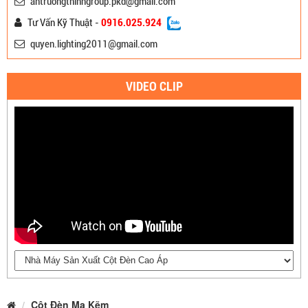
antruongthinhgroup.pkd@gmail.com
Tư Vấn Kỹ Thuật -
0916.025.924
quyen.lighting2011@gmail.com
VIDEO CLIP
Cột Đèn Mạ Kẽm