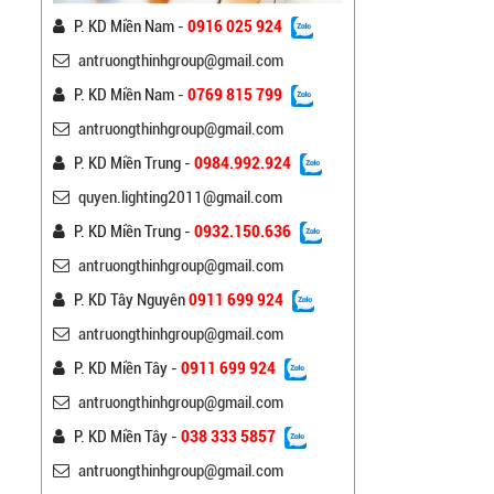
P. KD Miền Nam -
0916 025 924
antruongthinhgroup@gmail.com
P. KD Miền Nam -
0769 815 799
antruongthinhgroup@gmail.com
P. KD Miền Trung -
0984.992.924
quyen.lighting2011@gmail.com
P. KD Miền Trung -
0932.150.636
Cột Đèn Đế Gang Trang
Trí Công Viên
antruongthinhgroup@gmail.com
Liên hệ
P. KD Tây Nguyên
0911 699 924
antruongthinhgroup@gmail.com
Cột Đèn Đế Gang Trang
Trí ATT
P. KD Miền Tây -
0911 699 924
Liên hệ
antruongthinhgroup@gmail.com
P. KD Miền Tây -
038 333 5857
Cột Đèn Chiếu Sáng Mạ
antruongthinhgroup@gmail.com
Kẽm ATT-10m