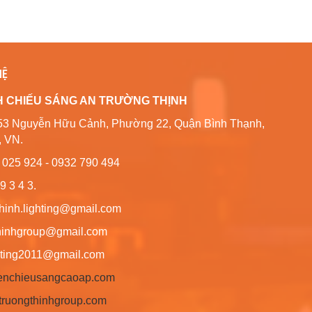
HỆ
H CHIẾU SÁNG AN TRƯỜNG THỊNH
80/53 Nguyễn Hữu Cảnh, Phường 22, Quận Bình Thạnh,
, VN.
6 025 924 - 0932 790 494
9 3 4 3.
thinh.lighting@gmail.com
hgroup@gmail.com
ng2011@gmail.com
/denchieusangcaoap.com
antruongthinhgroup.com