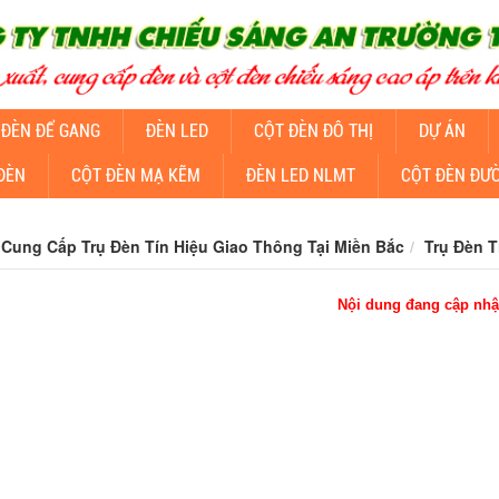
 ĐÈN ĐỂ GANG
ĐÈN LED
CỘT ĐÈN ĐÔ THỊ
DỰ ÁN
ĐÈN
CỘT ĐÈN MẠ KẼM
ĐÈN LED NLMT
CỘT ĐÈN ĐƯ
Cung Cấp Trụ Đèn Tín Hiệu Giao Thông Tại Miền Bắc
Trụ Đèn 
Nội dung đang cập nhậ