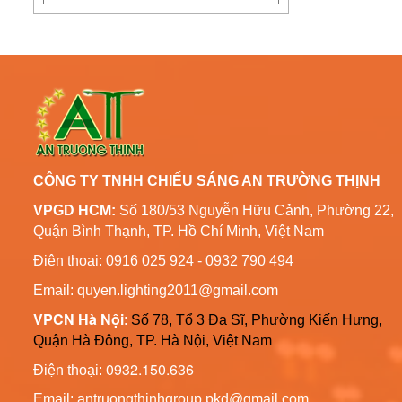
Đèn Đường Led Năng
Quy Trình Mạ Nhúng Kẽm
Lượng Mặt Trời 100W,
Nóng Trụ Đèn Chiếu Sáng
120W, 150W
Liên hệ
Cao Áp
Cột Đèn Chiếu Sáng Cao
Cột Đèn Trang Trí Công
Áp Thép Mạ Kẽm Tại Vũng
Viên Đèn Led
Tàu
Liên hệ
CÔNG TY TNHH CHIẾU SÁNG AN TRƯỜNG THỊNH
Cột Đèn Cao Áp Chiếu
Sáng Đường Phố Tại
VPGD HCM:
Số 180/53 Nguyễn Hữu Cảnh, Phường 22,
Thông Số Kỹ Thuật Trụ
Quảng Ninh
Quận Bình Thạnh, TP. Hồ Chí Minh, Việt Nam
Đèn Chiếu Sáng Cao Áp
6m 8m Côn Tròn
Liên hệ
Điện thoại: 0916 025 924 - 0932 790 494
Email: quyen.lighting2011@gmail.com
Bản Vẽ Trụ Đèn Chiếu
VPCN Hà Nội
:
Số 78, Tổ 3 Đa Sĩ, Phường Kiến Hưng,
Sáng Cao Áp Đường Phố
ATT-T01
Quận Hà Đông, TP. Hà Nội, Việt Nam
Liên hệ
0932.150.636
Điện thoại:
Cột Đèn Trang Trí Sân
Email: antruongthinhgroup.pkd@gmail.com