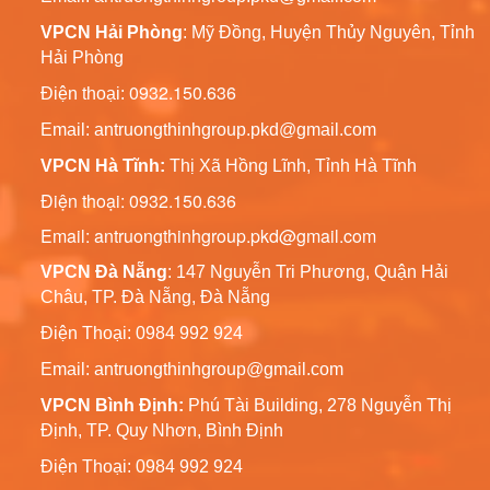
Vườn Đèn Led
VPCN Hải Phòng
: Mỹ Đồng, Huyện Thủy Nguyên, Tỉnh
Liên hệ
Hải Phòng
0932.150.636
Điện thoại:
Cột Trang Trí Đèn Led
Chiếu Sáng Sân Vườn
Email:
antruongthinhgroup.pkd@gmail.com
Liên hệ
VPCN Hà Tĩnh:
Thị Xã Hồng Lĩnh, Tỉnh Hà Tĩnh
Điện thoại: 0932.150.636
Trụ Đèn Tín Hiệu Chớp
Email: antruongthinhgroup.pkd@gmail.com
Vàng Năng Lượng Mặt
Trời
Liên hệ
VPCN Đà Nẵng
: 147 Nguyễn Tri Phương, Quận Hải
Châu, TP. Đà Nẵng, Đà Nẵng
Cột Đèn Chiếu Sáng Cao
Điện Thoại: 0984 992 924
Áp 6m, 7m, 8m, 9m,
10m, 11m, 12m
Email:
antruongthinhgroup@gmail.com
Liên hệ
VPCN Bình Định:
Phú Tài Building, 278 Nguyễn Thị
Định, TP. Quy Nhơn, Bình Định
Cột Đèn Chiếu Sáng Sân
Vườn Pine
Điện Thoại: 0984 992 924
Liên hệ