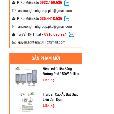
Liên hệ
P. KD Miền Bắc
0932.150.636
antruongthinhgroup.pkd@gmail.com
Đèn Đường Chiếu Sáng
P. KD Miền Bắc
035.4418.636
Cao Áp A-Onyx
antruongthinhgroup.pkd@gmail.com
Liên hệ
Tư Vấn Kỹ Thuật -
0916.025.924
quyen.lighting2011@gmail.com
Đèn Pha Led Đường Phố
150W Mắt Lồi
Liên hệ
SẢN PHẨM MỚI
Đèn Led Chiếu Sáng
Đường Phố 150W Philips
DLed 277
Liên hệ
Cột Đèn Cao Áp Chiếu
Sáng Đường Phố Tại Lạng
Trụ Đèn Cao Áp Bát Giác
Sơn
Liền Cần Đơn
Trụ Đèn Tín Hiệu Chớp
Liên hệ
Vàng Năng Lượng Mặt