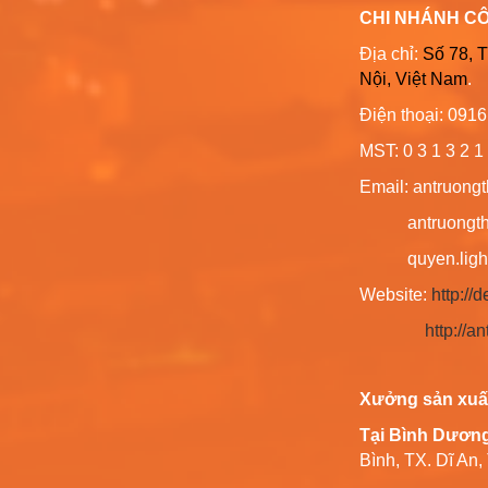
CHI NHÁNH C
Địa chỉ:
Số 78, 
Nội, Việt Nam
.
Điện thoại: 091
MST: 0 3 1 3 2 1 
Email: antruong
antruongthin
quyen.lighti
Website:
http:/
http://
Xưởng sản xuấ
Tại Bình Dươn
Bình, TX. Dĩ An