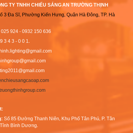
ÔNG TY TNHH CHIẾU SÁNG AN TRƯỜNG THỊNH
Tổ 3 Đa Sĩ, Phường Kiến Hưng, Quận Hà Đông, TP. Hà
6 025 924 - 0932 150 636
9 3 4 3 - 0 0 1.
thinh.lighting@gmail.com
hgroup@gmail.com
ng2011@gmail.com
/denchieusangcaoap.com
antruongthinhgroup.com
t:
g:
Số 85 Đường Thanh Niên, Khu Phố Tân Phú, P. Tân
, Tỉnh Bình Dương.