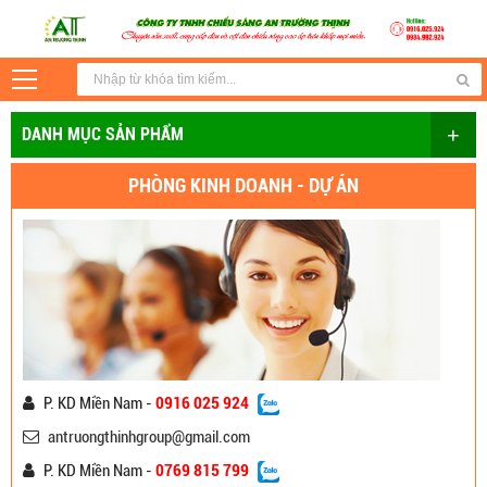
+
DANH MỤC SẢN PHẨM
PHÒNG KINH DOANH - DỰ ÁN
P. KD Miền Nam -
0916 025 924
antruongthinhgroup@gmail.com
P. KD Miền Nam -
0769 815 799