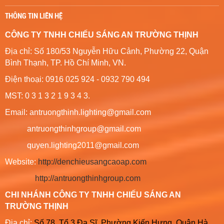
THÔNG TIN LIÊN HỆ
CÔNG TY TNHH CHIẾU SÁNG AN TRƯỜNG THỊNH
Địa chỉ: Số 180/53 Nguyễn Hữu Cảnh, Phường 22, Quận
Bình Thạnh, TP. Hồ Chí Minh, VN.
Điện thoại: 0916 025 924 - 0932 790 494
MST: 0 3 1 3 2 1 9 3 4 3.
Email: antruongthinh.lighting@gmail.com
antruongthinhgroup@gmail.com
quyen.lighting2011@gmail.com
Website:
http://denchieusangcaoap.com
http://antruongthinhgroup.com
CHI NHÁNH CÔNG TY TNHH CHIẾU SÁNG AN
TRƯỜNG THỊNH
Địa chỉ:
Số 78, Tổ 3 Đa Sĩ, Phường Kiến Hưng, Quận Hà