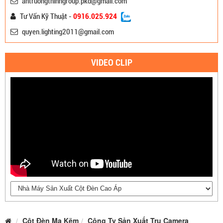
antruongthinhgroup.pkd@gmail.com
Tư Vấn Kỹ Thuật -
0916.025.924
quyen.lighting2011@gmail.com
VIDEO CLIP
Cột Đèn Mạ Kẽm
Công Ty Sản Xuất Trụ Camera