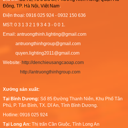
Đông, TP. Hà Nội, Việt Nam
.
Điện thoại: 0916 025 924 - 0932 150 636
MST: 0 3 1 3 2 1 9 3 4 3 - 0 0 1.
Email: antruongthinh.lighting@gmail.com
antruongthinhgroup@gmail.com
quyen.lighting2011@gmail.com
Website:
http://denchieusangcaoap.com
http://antruongthinhgroup.com
Xưởng sản xuất:
Tại Bình Dương:
Số 85 Đường Thanh Niên, Khu Phố Tân
Phú, P. Tân Bình, TX. Dĩ An, Tỉnh Bình Dương.
Hotline: 0916 025 924
Tại Long An:
Thị trấn Cần Giuộc, Tỉnh Long An