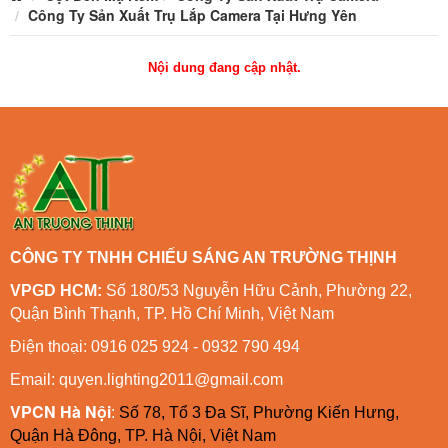
Công Ty Sản Xuất Trụ Lắp Camera Tại Hưng Yên
Nội dung đang cập nhật.
CÔNG TY TNHH CHIẾU SÁNG AN TRƯỜNG THỊNH
VPGD HCM:
Số 180/53 Nguyễn Hữu Cảnh, Phường 22,
Quận Bình Thạnh, TP. Hồ Chí Minh, Việt Nam
Điện thoại: 0916 025 924 - 0932 790 494
Email: quyen.lighting2011@gmail.com
VPCN Hà Nội
:
Số 78, Tổ 3 Đa Sĩ, Phường Kiến Hưng,
Quận Hà Đông, TP. Hà Nội, Việt Nam