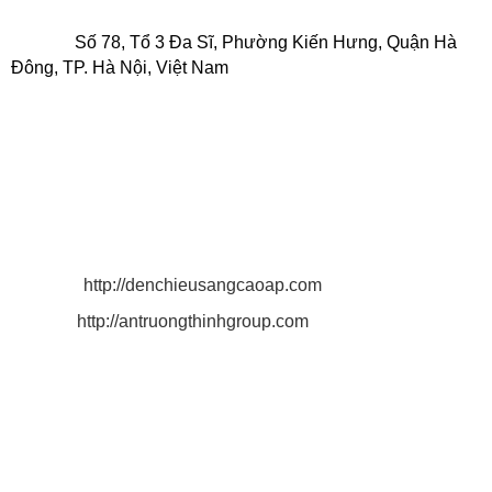
TRƯỜNG THỊNH
Địa chỉ:
Số 78, Tổ 3 Đa Sĩ, Phường Kiến Hưng, Quận Hà
Đông, TP. Hà Nội, Việt Nam
.
Điện thoại: 0916 025 924 - 0932 150 636
MST: 0 3 1 3 2 1 9 3 4 3 - 0 0 1.
Email: antruongthinh.lighting@gmail.com
antruongthinhgroup@gmail.com
quyen.lighting2011@gmail.com
Website:
http://denchieusangcaoap.com
http://antruongthinhgroup.com
Xưởng sản xuất:
Tại Bình Dương:
Số 85 Đường Thanh Niên, Khu Phố Tân
Phú, P. Tân Bình, TX. Dĩ An, Tỉnh Bình Dương.
Hotline: 0916 025 924