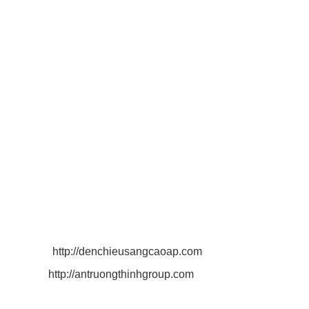
Chính sách thanh toán
THÔNG TIN LIÊN HỆ
CÔNG TY TNHH CHIẾU SÁNG AN TRƯỜNG THỊNH
Địa chỉ: Số 180/53 Nguyễn Hữu Cảnh, Phường 22, Quận
Bình Thạnh, TP. Hồ Chí Minh, VN.
Điện thoại: 0916 025 924 - 0932 790 494
MST: 0 3 1 3 2 1 9 3 4 3.
Email: antruongthinh.lighting@gmail.com
antruongthinhgroup@gmail.com
quyen.lighting2011@gmail.com
Website:
http://denchieusangcaoap.com
http://antruongthinhgroup.com
CHI NHÁNH CÔNG TY TNHH CHIẾU SÁNG AN