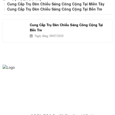
Cung Cấp Trụ Đèn Chiếu Sáng Công Cộng Tại Miền Tây
Cung Cấp Trụ Đèn Chiếu Sáng Công Cộng Tại Bến Tre
Cung Cấp Trụ Đèn Chiếu Sáng Công Cộng Tại
Bến Tre
Ngày đăng: 09/07/2018
CÔNG TY TNHH CHIẾU SÁNG AN TRƯỜNG THỊNH
VPGD HCM:
Số 180/53 Nguyễn Hữu Cảnh, Phường 22,
Quận Bình Thạnh, TP. Hồ Chí Minh, Việt Nam
Điện thoại: 0916 025 924 - 0932 790 494
Email: quyen.lighting2011@gmail.com