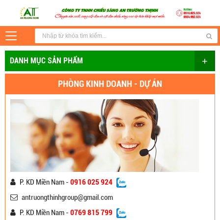
+
DANH MỤC SẢN PHẨM
PHÒNG KINH DOANH - DỰ ÁN
P. KD Miền Nam -
0916 025 924
antruongthinhgroup@gmail.com
P. KD Miền Nam -
0769 815 799