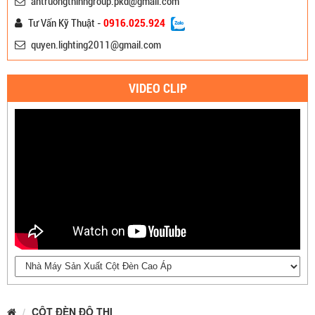
antruongthinhgroup.pkd@gmail.com
Tư Vấn Kỹ Thuật -
0916.025.924
quyen.lighting2011@gmail.com
VIDEO CLIP
CỘT ĐÈN ĐÔ THỊ