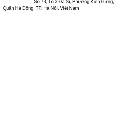
VPCN Hà Nội
:
Số 78, Tổ 3 Đa Sĩ, Phường Kiến Hưng,
Quận Hà Đông, TP. Hà Nội, Việt Nam
0932.150.636
Điện thoại:
Email: antruongthinhgroup.pkd@gmail.com
VPCN Hải Phòng
: Mỹ Đồng, Huyện Thủy Nguyên, Tỉnh Hải
Phòng
0932.150.636
Điện thoại:
Email:
antruongthinhgroup.pkd@gmail.com
VPCN Hà Tĩnh:
Thị Xã Hồng Lĩnh, Tỉnh Hà Tĩnh
Điện thoại: 0932.150.636
Email: antruongthinhgroup.pkd@gmail.com
VPCN Đà Nẵng
: 147 Nguyễn Tri Phương, Quận Hải Châu,
TP. Đà Nẵng, Đà Nẵng
Điện Thoại: 0984 992 924
Email:
antruongthinhgroup@gmail.com