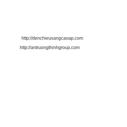
Email:
antruongthinhgroup@gmail.com
VPCN Long An:
Thị Trấn Cần Giuộc, Tỉnh Long An
Điện Thoại: 0932 790 494
Email:
antruongthinhgroup@gmail.com
Website:
http://denchieusangcaoap.com
http://antruongthinhgroup.com
CÔNG TY AN TRƯỜNG THỊNH
Công Ty Phân Phối Đèn Chiếu Sáng Cao Áp, Đèn Led
Đèn Led Công Nghệ Hiện Đại
Công Ty Sản Xuất Cột Đèn Mạ Kẽm
Công Ty Sản Xuất Cột Đèn Đế Gang
Chính Sách Vận Chuyển Hàng Đến Tận Nơi