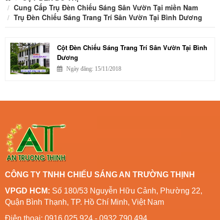
Cung Cấp Trụ Đèn Chiếu Sáng Sân Vườn Tại miền Nam
Trụ Đèn Chiếu Sáng Trang Trí Sân Vườn Tại Bình Dương
Cột Đèn Chiếu Sáng Trang Trí Sân Vườn Tại Bình
Dương
Ngày đăng: 15/11/2018
CÔNG TY TNHH CHIẾU SÁNG AN TRƯỜNG THỊNH
VPGD HCM:
Số 180/53 Nguyễn Hữu Cảnh, Phường 22,
Quận Bình Thạnh, TP. Hồ Chí Minh, Việt Nam
Điện thoại: 0916 025 924 - 0932 790 494