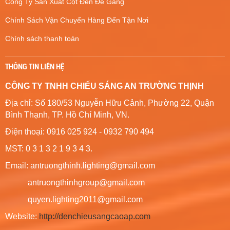
Công Ty Sản Xuất Cột Đèn Đế Gang
Chính Sách Vận Chuyển Hàng Đến Tận Nơi
Chính sách thanh toán
THÔNG TIN LIÊN HỆ
CÔNG TY TNHH CHIẾU SÁNG AN TRƯỜNG THỊNH
Địa chỉ: Số 180/53 Nguyễn Hữu Cảnh, Phường 22, Quận
Bình Thạnh, TP. Hồ Chí Minh, VN.
Điện thoại: 0916 025 924 - 0932 790 494
MST: 0 3 1 3 2 1 9 3 4 3.
Email: antruongthinh.lighting@gmail.com
antruongthinhgroup@gmail.com
quyen.lighting2011@gmail.com
Website:
http://denchieusangcaoap.com