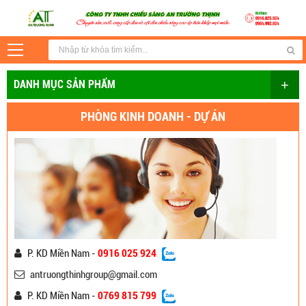
+
DANH MỤC SẢN PHẨM
PHÒNG KINH DOANH - DỰ ÁN
P. KD Miền Nam -
0916 025 924
antruongthinhgroup@gmail.com
P. KD Miền Nam -
0769 815 799