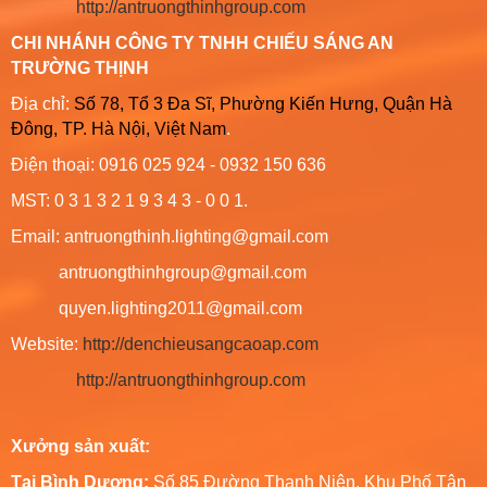
http://antruongthinhgroup.com
CHI NHÁNH CÔNG TY TNHH CHIẾU SÁNG AN
TRƯỜNG THỊNH
Địa chỉ:
Số 78, Tổ 3 Đa Sĩ, Phường Kiến Hưng, Quận Hà
Đông, TP. Hà Nội, Việt Nam
.
Điện thoại: 0916 025 924 - 0932 150 636
MST: 0 3 1 3 2 1 9 3 4 3 - 0 0 1.
Email: antruongthinh.lighting@gmail.com
antruongthinhgroup@gmail.com
quyen.lighting2011@gmail.com
Website:
http://denchieusangcaoap.com
http://antruongthinhgroup.com
Xưởng sản xuất:
Tại Bình Dương:
Số 85 Đường Thanh Niên, Khu Phố Tân