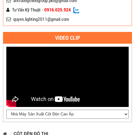
antruongthinhgroup.pkd@gmail.com
Tư Vấn Kỹ Thuật -
0916.025.924
quyen.lighting2011@gmail.com
VIDEO CLIP
CỘT ĐÈN ĐÔ THỊ