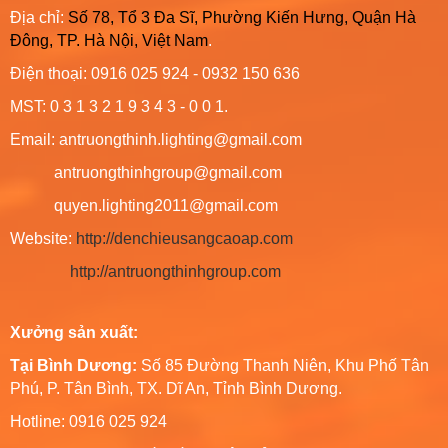
Địa chỉ:
Số 78, Tổ 3 Đa Sĩ, Phường Kiến Hưng, Quận Hà
Đông, TP. Hà Nội, Việt Nam
.
Điện thoại: 0916 025 924 - 0932 150 636
MST: 0 3 1 3 2 1 9 3 4 3 - 0 0 1.
Email: antruongthinh.lighting@gmail.com
antruongthinhgroup@gmail.com
quyen.lighting2011@gmail.com
Website:
http://denchieusangcaoap.com
http://antruongthinhgroup.com
Xưởng sản xuất:
Tại Bình Dương:
Số 85 Đường Thanh Niên, Khu Phố Tân
Phú, P. Tân Bình, TX. Dĩ An, Tỉnh Bình Dương.
Hotline: 0916 025 924