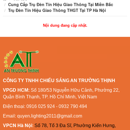
Cung Cấp Trụ Đèn Tín Hiệu Giao Thông Tại Miền Bắc
Trụ Đèn Tín Hiệu Giao Thông THGT Tại TP Hà Nội
Nội dung đang cập nhật.
CÔNG TY TNHH CHIẾU SÁNG AN TRƯỜNG THỊNH
VPGD HCM:
Số 180/53 Nguyễn Hữu Cảnh, Phường 22,
Quận Bình Thạnh, TP. Hồ Chí Minh, Việt Nam
Điện thoại: 0916 025 924 - 0932 790 494
Email: quyen.lighting2011@gmail.com
VPCN Hà Nội
:
Số 78, Tổ 3 Đa Sĩ, Phường Kiến Hưng,