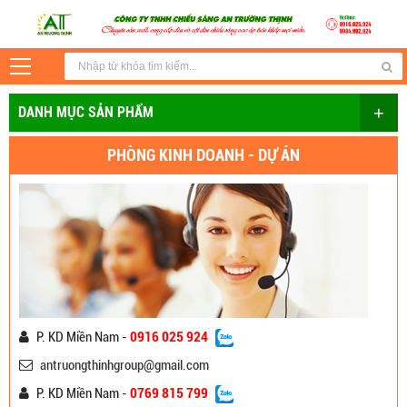
+
DANH MỤC SẢN PHẨM
PHÒNG KINH DOANH - DỰ ÁN
P. KD Miền Nam -
0916 025 924
antruongthinhgroup@gmail.com
P. KD Miền Nam -
0769 815 799