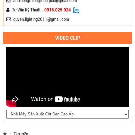
antruongthinhgroup.pkd@gmail.com
Tư Vấn Kỹ Thuật -
0916.025.924
quyen.lighting2011@gmail.com
VIDEO CLIP
Tin tức