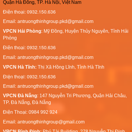
Quận Hà Đông, TP. Hà Nội, Việt Nam
0932.150.636
Điện thoại:
Email: antruongthinhgroup.pkd@gmail.com
VPCN Hải Phòng
: Mỹ Đồng, Huyện Thủy Nguyên, Tỉnh Hải
Phòng
0932.150.636
Điện thoại:
Email:
antruongthinhgroup.pkd@gmail.com
VPCN Hà Tĩnh:
Thị Xã Hồng Lĩnh, Tỉnh Hà Tĩnh
Điện thoại: 0932.150.636
Email: antruongthinhgroup.pkd@gmail.com
VPCN Đà Nẵng
: 147 Nguyễn Tri Phương, Quận Hải Châu,
TP. Đà Nẵng, Đà Nẵng
Điện Thoại: 0984 992 924
Email:
antruongthinhgroup@gmail.com
VPCN Bình Định:
Phú Tài Building, 278 Nguyễn Thị Định,