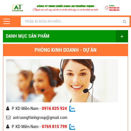
+
DANH MỤC SẢN PHẨM
PHÒNG KINH DOANH - DỰ ÁN
P. KD Miền Nam -
0916 025 924
antruongthinhgroup@gmail.com
P. KD Miền Nam -
0769 815 799