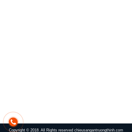
Hotline: 0916 025 924
Tại Hưng Yên:
QL 39A ,Thôn Nghĩa Trang, TT Yên Mỹ, Tỉnh
Hưng Yên
Hotline: 0916.025.924.
Tại Hải Phòng:
Mỹ Đồng, Huyện Thủy Nguyên, Tỉnh Hải
Phòng
Hotline
: 0916 025 924
Tại Thái Nguyên:
Km35 Phổ Yên, Tỉnh Thái Nguyên
Hotline: 0916 025 924
Tại Đà Nẵng:
02 Đinh Liệt, Quận Cẩm Lệ, TP. Đà Nẵng
Hotline: 0916 025 924.
Copyright © 2018. All Rights reserved chieusangantruongthinh.com