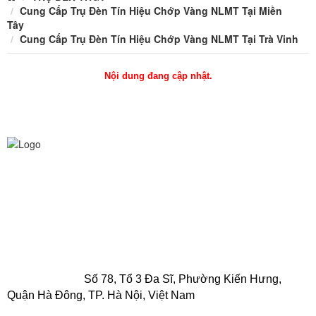
Cung Cấp Trụ Đèn Tín Hiệu Chớp Vàng NLMT Tại Miền
Tây
Cung Cấp Trụ Đèn Tín Hiệu Chớp Vàng NLMT Tại Trà Vinh
Nội dung đang cập nhật.
CÔNG TY TNHH CHIẾU SÁNG AN TRƯỜNG THỊNH
VPGD HCM:
Số 180/53 Nguyễn Hữu Cảnh, Phường 22,
Quận Bình Thạnh, TP. Hồ Chí Minh, Việt Nam
Điện thoại: 0916 025 924 - 0932 790 494
Email: quyen.lighting2011@gmail.com
VPCN Hà Nội
:
Số 78, Tổ 3 Đa Sĩ, Phường Kiến Hưng,
Quận Hà Đông, TP. Hà Nội, Việt Nam