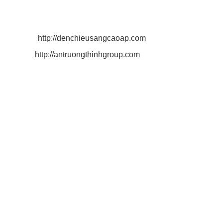
Điện Thoại: 0932 790 494
Email:
antruongthinhgroup@gmail.com
Website:
http://denchieusangcaoap.com
http://antruongthinhgroup.com
CÔNG TY AN TRƯỜNG THỊNH
Công Ty Phân Phối Đèn Chiếu Sáng Cao Áp, Đèn Led
Đèn Led Công Nghệ Hiện Đại
Công Ty Sản Xuất Cột Đèn Mạ Kẽm
Công Ty Sản Xuất Cột Đèn Đế Gang
Chính Sách Vận Chuyển Hàng Đến Tận Nơi
Chính sách thanh toán