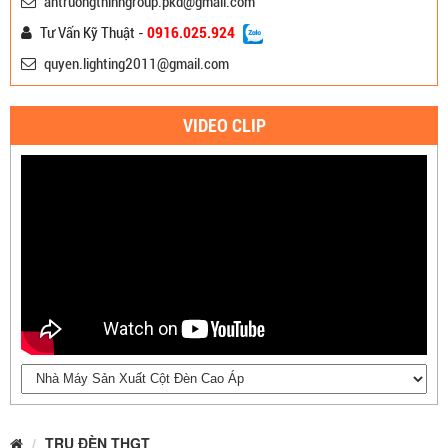
antruongthinhgroup.pkd@gmail.com
Tư Vấn Kỹ Thuật -
0916.025.924
quyen.lighting2011@gmail.com
VIDEO CLIP
TRỤ ĐÈN THGT