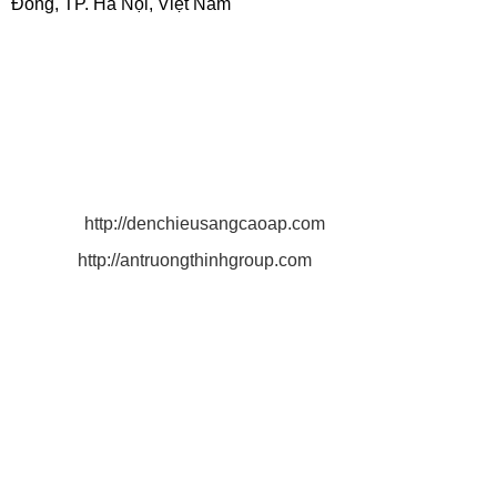
Đông, TP. Hà Nội, Việt Nam
.
Điện thoại: 0916 025 924 - 0932 150 636
MST: 0 3 1 3 2 1 9 3 4 3 - 0 0 1.
Email: antruongthinh.lighting@gmail.com
antruongthinhgroup@gmail.com
quyen.lighting2011@gmail.com
Website:
http://denchieusangcaoap.com
http://antruongthinhgroup.com
Xưởng sản xuất:
Tại Bình Dương:
Số 85 Đường Thanh Niên, Khu Phố Tân
Phú, P. Tân Bình, TX. Dĩ An, Tỉnh Bình Dương.
Hotline: 0916 025 924
Tại Long An:
Thị trấn Cần Giuộc, Tỉnh Long An