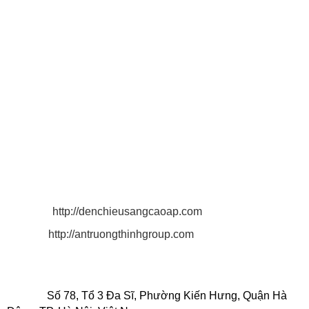
THÔNG TIN LIÊN HỆ
CÔNG TY TNHH CHIẾU SÁNG AN TRƯỜNG THỊNH
Địa chỉ: Số 180/53 Nguyễn Hữu Cảnh, Phường 22, Quận
Bình Thạnh, TP. Hồ Chí Minh, VN.
Điện thoại: 0916 025 924 - 0932 790 494
MST: 0 3 1 3 2 1 9 3 4 3.
Email: antruongthinh.lighting@gmail.com
antruongthinhgroup@gmail.com
quyen.lighting2011@gmail.com
Website:
http://denchieusangcaoap.com
http://antruongthinhgroup.com
CHI NHÁNH CÔNG TY TNHH CHIẾU SÁNG AN
TRƯỜNG THỊNH
Địa chỉ:
Số 78, Tổ 3 Đa Sĩ, Phường Kiến Hưng, Quận Hà