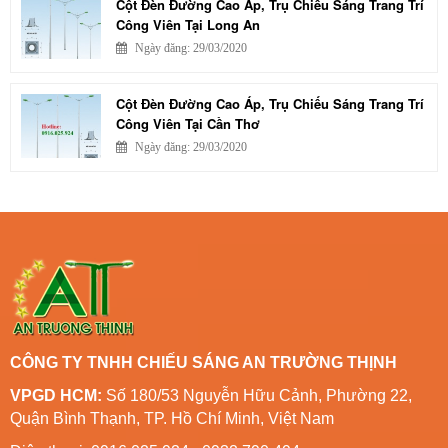
Cột Đèn Đường Cao Áp, Trụ Chiếu Sáng Trang Trí
Công Viên Tại Long An
Ngày đăng: 29/03/2020
Cột Đèn Đường Cao Áp, Trụ Chiếu Sáng Trang Trí
Công Viên Tại Cần Thơ
Ngày đăng: 29/03/2020
CÔNG TY TNHH CHIẾU SÁNG AN TRƯỜNG THỊNH
VPGD HCM:
Số 180/53 Nguyễn Hữu Cảnh, Phường 22,
Quận Bình Thạnh, TP. Hồ Chí Minh, Việt Nam