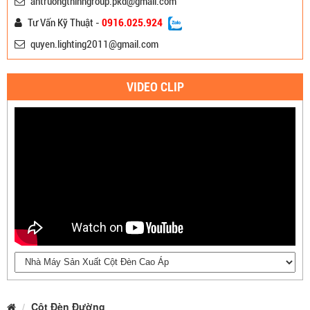
antruongthinhgroup.pkd@gmail.com
Tư Vấn Kỹ Thuật -
0916.025.924
quyen.lighting2011@gmail.com
VIDEO CLIP
Cột Đèn Đường