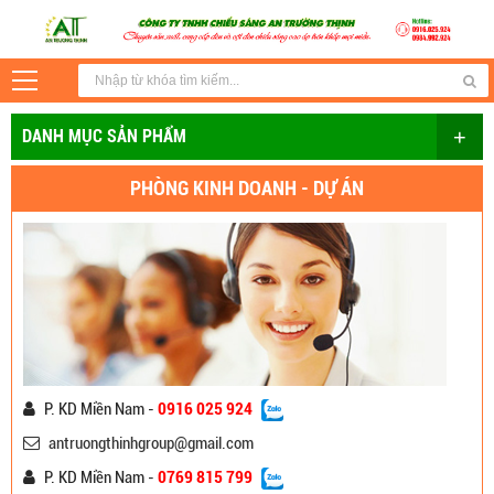
+
DANH MỤC SẢN PHẨM
PHÒNG KINH DOANH - DỰ ÁN
P. KD Miền Nam -
0916 025 924
antruongthinhgroup@gmail.com
P. KD Miền Nam -
0769 815 799