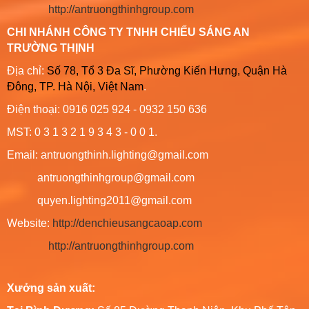
http://antruongthinhgroup.com
CHI NHÁNH CÔNG TY TNHH CHIẾU SÁNG AN
TRƯỜNG THỊNH
Địa chỉ:
Số 78, Tổ 3 Đa Sĩ, Phường Kiến Hưng, Quận Hà
Đông, TP. Hà Nội, Việt Nam
.
Điện thoại: 0916 025 924 - 0932 150 636
MST: 0 3 1 3 2 1 9 3 4 3 - 0 0 1.
Email: antruongthinh.lighting@gmail.com
antruongthinhgroup@gmail.com
quyen.lighting2011@gmail.com
Website:
http://denchieusangcaoap.com
http://antruongthinhgroup.com
Xưởng sản xuất: