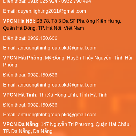
Điện thoại: 0916 025 924 - 0932 790 494
Email: quyen.lighting2011@gmail.com
VPCN Hà Nội
:
Số 78, Tổ 3 Đa Sĩ, Phường Kiến Hưng,
Quận Hà Đông, TP. Hà Nội, Việt Nam
0932.150.636
Điện thoại:
Email: antruongthinhgroup.pkd@gmail.com
VPCN Hải Phòng
: Mỹ Đồng, Huyện Thủy Nguyên, Tỉnh Hải
Phòng
0932.150.636
Điện thoại:
Email:
antruongthinhgroup.pkd@gmail.com
VPCN Hà Tĩnh:
Thị Xã Hồng Lĩnh, Tỉnh Hà Tĩnh
Điện thoại: 0932.150.636
Email: antruongthinhgroup.pkd@gmail.com
VPCN Đà Nẵng
: 147 Nguyễn Tri Phương, Quận Hải Châu,
TP. Đà Nẵng, Đà Nẵng