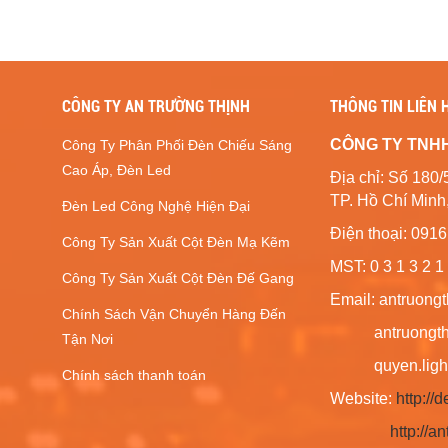
CÔNG TY AN TRƯỜNG THỊNH
THÔNG TIN LIÊN 
CÔNG TY TNH
Công Ty Phân Phối Đèn Chiếu Sáng
Cao Áp, Đèn Led
Địa chỉ: Số 1
TP. Hồ Chí Minh
Đèn Led Công Nghệ Hiện Đại
Điện thoại: 091
Công Ty Sản Xuất Cột Đèn Mạ Kẽm
MST: 0 3 1 3 2 1 
Công Ty Sản Xuất Cột Đèn Đế Gang
Email: antruong
Chính Sách Vận Chuyển Hàng Đến
antruongthin
Tận Nơi
quyen.lighti
Chính sách thanh toán
Website:
http:/
http://