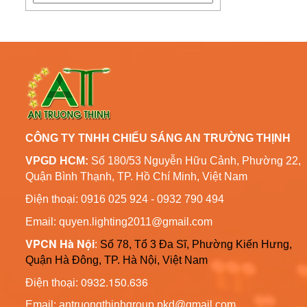
Cột Đèn Trang Trí Công
Cột Đèn Chiếu Sáng Cao
Viên Đèn Led
Áp Thép Mạ Kẽm Tại Vũng
Liên hệ
Tàu
Cột Đèn Cao Áp Chiếu
Thông Số Kỹ Thuật Trụ
Sáng Đường Phố Tại
Đèn Chiếu Sáng Cao Áp
Quảng Ninh
6m 8m Côn Tròn
Liên hệ
CÔNG TY TNHH CHIẾU SÁNG AN TRƯỜNG THỊNH
VPGD HCM:
Số 180/53 Nguyễn Hữu Cảnh, Phường 22,
Bản Vẽ Trụ Đèn Chiếu
Quận Bình Thạnh, TP. Hồ Chí Minh, Việt Nam
Sáng Cao Áp Đường Phố
ATT-T01
Liên hệ
Điện thoại: 0916 025 924 - 0932 790 494
Email: quyen.lighting2011@gmail.com
Cột Đèn Trang Trí Sân
VPCN Hà Nội
:
Số 78, Tổ 3 Đa Sĩ, Phường Kiến Hưng,
Vườn Đèn Led
Quận Hà Đông, TP. Hà Nội, Việt Nam
Liên hệ
0932.150.636
Điện thoại:
Cột Trang Trí Đèn Led
Email: antruongthinhgroup.pkd@gmail.com