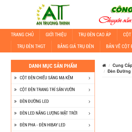
TRANG CHỦ
GIỚI THIỆU
TRỤ ĐÈN CAO ÁP
CỘT
TRỤ ĐÈN THGT
BẢNG GIÁ TRỤ ĐÈN
BẢN VẼ CỘT 
Cung Cấp
DANH MỤC SẢN PHẨM
Đèn Đường 
CỘT ĐÈN CHIẾU SÁNG MẠ KẼM
CỘT ĐÈN TRANG TRÍ SÂN VƯỜN
ĐÈN ĐƯỜNG LED
ĐÈN LED NĂNG LƯỢNG MẶT TRỜI
ĐÈN PHA - ĐÈN HIBAY LED