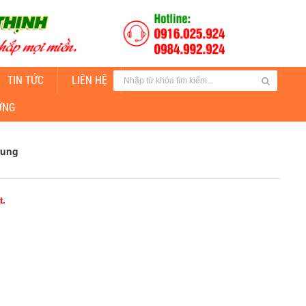
TIN TỨC
LIÊN HỆ
CUNG CẤP ĐÈN CHIẾU SÁNG
ỜNG
rung
t.