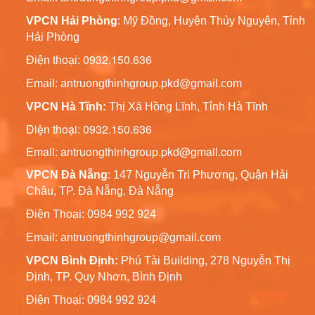
Chiếu Sáng Sân Vườn
VPCN Hải Phòng
: Mỹ Đồng, Huyện Thủy Nguyên, Tỉnh
Liên hệ
Hải Phòng
0932.150.636
Điện thoại:
Trụ Đèn Tín Hiệu Chớp
Vàng Năng Lượng Mặt
Email:
antruongthinhgroup.pkd@gmail.com
Trời
Liên hệ
VPCN Hà Tĩnh:
Thị Xã Hồng Lĩnh, Tỉnh Hà Tĩnh
Điện thoại: 0932.150.636
Cột Đèn Chiếu Sáng Cao
Email: antruongthinhgroup.pkd@gmail.com
Áp 6m, 7m, 8m, 9m,
10m, 11m, 12m
Liên hệ
VPCN Đà Nẵng
: 147 Nguyễn Tri Phương, Quận Hải
Châu, TP. Đà Nẵng, Đà Nẵng
Cột Đèn Chiếu Sáng Sân
Điện Thoại: 0984 992 924
Vườn Pine
Email:
antruongthinhgroup@gmail.com
Liên hệ
VPCN Bình Định:
Phú Tài Building, 278 Nguyễn Thị
Định, TP. Quy Nhơn, Bình Định
Cột Đèn Chiếu Sáng
Trang Trí Bamboo Đế
Điện Thoại: 0984 992 924
Gang
Liên hệ