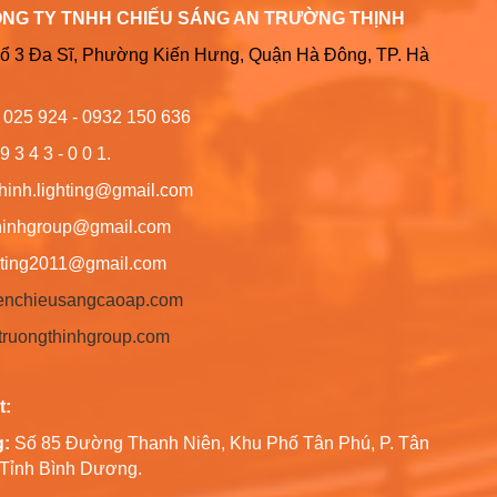
ÔNG TY TNHH CHIẾU SÁNG AN TRƯỜNG THỊNH
Tổ 3 Đa Sĩ, Phường Kiến Hưng, Quận Hà Đông, TP. Hà
6 025 924 - 0932 150 636
9 3 4 3 - 0 0 1.
thinh.lighting@gmail.com
hgroup@gmail.com
ng2011@gmail.com
/denchieusangcaoap.com
antruongthinhgroup.com
t:
g:
Số 85 Đường Thanh Niên, Khu Phố Tân Phú, P. Tân
, Tỉnh Bình Dương.