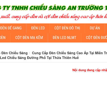
 ĐÈN ĐỂ GANG
ĐÈN LED
CỘT ĐÈN ĐÔ THỊ
DỰ ÁN
ĐÈN
CỘT ĐÈN MẠ KẼM
ĐÈN LED NLMT
CỘT ĐÈN ĐƯ
 Đèn Chiếu Sáng
Cung Cấp Đèn Chiếu Sáng Cao Áp Tại Miền T
Led Chiếu Sáng Đường Phố Tại Thừa Thiên Huế
Nội dung đang cập nhậ