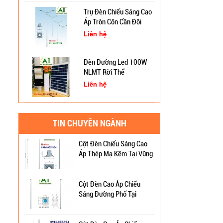
Trụ Đèn Chiếu Sáng Cao
Áp Tròn Côn Cần Đôi
Cung Cấp Cột Đèn Chiếu
Kiểu K212
Sáng Cao Áp Tại TP. Tam
Liên hệ
Kỳ
Đèn Đường Led 100W
Trụ Thép Mạ Nhúng Kẽm
NLMT Rời Thể
Nóng
Liên hệ
Quy Trình Mạ Nhúng Kẽm
Đèn Đường Led Cao Áp
Nóng Trụ Đèn Chiếu Sáng
TIN CHUYÊN NGÀNH
Philips 100W, 150W,
Cao Áp
120W ATT
Liên hệ
Cột Đèn Chiếu Sáng Cao
Áp Thép Mạ Kẽm Tại Vũng
Đèn Đường Led Chiếu
Tàu
Sáng 100W 150W
Philips
Cột Đèn Cao Áp Chiếu
Liên hệ
Sáng Đường Phố Tại
Quảng Ninh
Cột Đèn Sân Vườn Đẹp
ATT