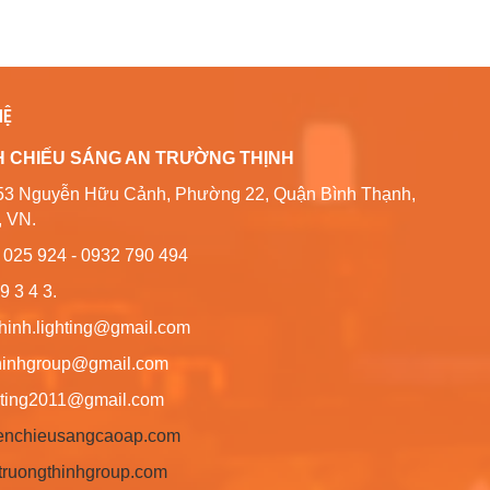
HỆ
H CHIẾU SÁNG AN TRƯỜNG THỊNH
80/53 Nguyễn Hữu Cảnh, Phường 22, Quận Bình Thạnh,
, VN.
6 025 924 - 0932 790 494
9 3 4 3.
thinh.lighting@gmail.com
hgroup@gmail.com
ng2011@gmail.com
/denchieusangcaoap.com
antruongthinhgroup.com