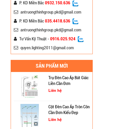
Liên hệ
P. KD Miền Bắc
0932.150.636
antruongthinhgroup.pkd@gmail.com
Đèn Pha Led Đường Phố
P. KD Miền Bắc
035.4418.636
150W Mắt Lồi
antruongthinhgroup.pkd@gmail.com
Liên hệ
Tư Vấn Kỹ Thuật -
0916.025.924
quyen.lighting2011@gmail.com
Đèn Led Chiếu Sáng
Đường Phố 150W Philips
DLed 277
Liên hệ
SẢN PHẨM MỚI
Cột Đèn Cao Áp Chiếu
Trụ Đèn Cao Áp Bát Giác
Sáng Đường Phố Tại Lạng
Liền Cần Đơn
Sơn
Liên hệ
Trụ Đèn Tín Hiệu Chớp
Vàng Năng Lượng Mặt
Cột Đèn Cao Áp Tròn Côn
Trời Tại Bình Định
Cần Đơn Kiểu Đẹp
Cột Đèn Pha Đa Giác Tại
Liên hệ
Bình Định