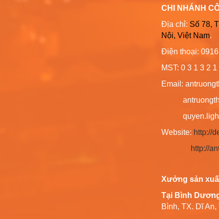
CHI NHÁNH C
Địa chỉ:
Số 78, 
Nội, Việt Nam
.
Điện thoại: 091
MST: 0 3 1 3 2 1 
Email: antruong
antruongthin
quyen.lighti
Website:
http:/
http://
Xưởng sản xuấ
Tại Bình Dươn
Bình, TX. Dĩ An