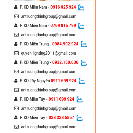
P. KD Miền Nam -
0916 025 924
antruongthinhgroup@gmail.com
P. KD Miền Nam -
0769 815 799
Cột Đèn Đế Gang Trang
antruongthinhgroup@gmail.com
Trí Công Viên
P. KD Miền Trung -
0984.992.924
Liên hệ
quyen.lighting2011@gmail.com
P. KD Miền Trung -
0932.150.636
Cột Đèn Đế Gang Trang
Trí ATT
antruongthinhgroup@gmail.com
Liên hệ
P. KD Tây Nguyên
0911 699 924
antruongthinhgroup@gmail.com
Cột Đèn Chiếu Sáng Mạ
Kẽm ATT-10m
P. KD Miền Tây -
0911 699 924
Liên hệ
antruongthinhgroup@gmail.com
P. KD Miền Tây -
038 333 5857
Đèn Đường Chiếu Sáng
antruongthinhgroup@gmail.com
Cao Áp A-Onyx