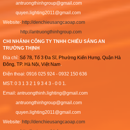
antruongthinhgroup@gmail.com
quyen.lighting2011@gmail.com
Website:
http://denchieusangcaoap.com
http://antruongthinhgroup.com
CHI NHÁNH CÔNG TY TNHH CHIẾU SÁNG AN
TRƯỜNG THỊNH
Địa chỉ:
Số 78, Tổ 3 Đa Sĩ, Phường Kiến Hưng, Quận Hà
Đông, TP. Hà Nội, Việt Nam
.
Điện thoại: 0916 025 924 - 0932 150 636
MST: 0 3 1 3 2 1 9 3 4 3 - 0 0 1.
Email: antruongthinh.lighting@gmail.com
antruongthinhgroup@gmail.com
quyen.lighting2011@gmail.com
Website:
http://denchieusangcaoap.com