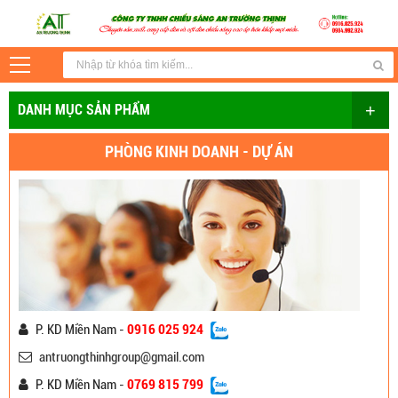
+
DANH MỤC SẢN PHẨM
PHÒNG KINH DOANH - DỰ ÁN
P. KD Miền Nam -
0916 025 924
antruongthinhgroup@gmail.com
P. KD Miền Nam -
0769 815 799