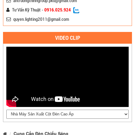
antruongthinhgroup.pkd@gmail.com
Tư Vấn Kỹ Thuật -
0916.025.924
quyen.lighting2011@gmail.com
VIDEO CLIP
Cung Cấp Đèn Chiếu Sáng