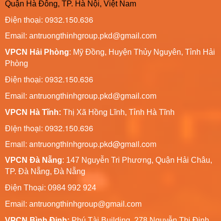
Quận Hà Đông, TP. Hà Nội, Việt Nam
0932.150.636
Điện thoại:
Email: antruongthinhgroup.pkd@gmail.com
VPCN Hải Phòng
: Mỹ Đồng, Huyện Thủy Nguyên, Tỉnh Hải
Phòng
0932.150.636
Điện thoại:
Email:
antruongthinhgroup.pkd@gmail.com
VPCN Hà Tĩnh:
Thị Xã Hồng Lĩnh, Tỉnh Hà Tĩnh
Điện thoại: 0932.150.636
Email: antruongthinhgroup.pkd@gmail.com
VPCN Đà Nẵng
: 147 Nguyễn Tri Phương, Quận Hải Châu,
TP. Đà Nẵng, Đà Nẵng
Điện Thoại: 0984 992 924
Email:
antruongthinhgroup@gmail.com
VPCN Bình Định:
Phú Tài Building, 278 Nguyễn Thị Định,