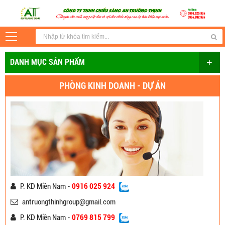
+
DANH MỤC SẢN PHẨM
PHÒNG KINH DOANH - DỰ ÁN
P. KD Miền Nam -
0916 025 924
antruongthinhgroup@gmail.com
P. KD Miền Nam -
0769 815 799