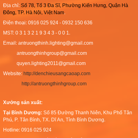
Địa chỉ:
Số 78, Tổ 3 Đa Sĩ, Phường Kiến Hưng, Quận Hà
Đông, TP. Hà Nội, Việt Nam
.
Điện thoại: 0916 025 924 - 0932 150 636
MST: 0 3 1 3 2 1 9 3 4 3 - 0 0 1.
Email: antruongthinh.lighting@gmail.com
antruongthinhgroup@gmail.com
quyen.lighting2011@gmail.com
Website:
http://denchieusangcaoap.com
http://antruongthinhgroup.com
Xưởng sản xuất:
Tại Bình Dương:
Số 85 Đường Thanh Niên, Khu Phố Tân
Phú, P. Tân Bình, TX. Dĩ An, Tỉnh Bình Dương.
Hotline: 0916 025 924