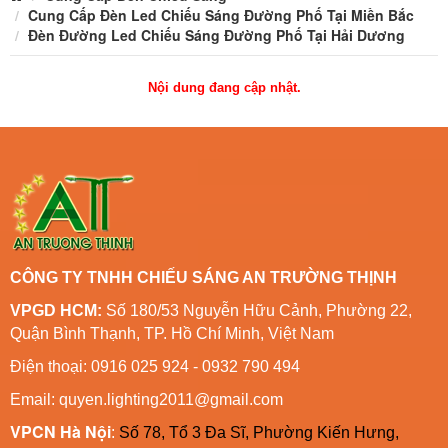
Cung Cấp Đèn Led Chiếu Sáng Đường Phố Tại Miền Bắc
Đèn Đường Led Chiếu Sáng Đường Phố Tại Hải Dương
Nội dung đang cập nhật.
CÔNG TY TNHH CHIẾU SÁNG AN TRƯỜNG THỊNH
VPGD HCM:
Số 180/53 Nguyễn Hữu Cảnh, Phường 22,
Quận Bình Thạnh, TP. Hồ Chí Minh, Việt Nam
Điện thoại: 0916 025 924 - 0932 790 494
Email: quyen.lighting2011@gmail.com
VPCN Hà Nội
:
Số 78, Tổ 3 Đa Sĩ, Phường Kiến Hưng,