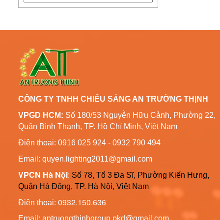
Cột Đèn Trang Trí Công
Cột Đèn Chiếu Sáng Cao
Viên Đèn Led
Áp Thép Mạ Kẽm Tại Vũng
Liên hệ
Tàu
Cột Đèn Cao Áp Chiếu
Thông Số Kỹ Thuật Trụ
Sáng Đường Phố Tại
Đèn Chiếu Sáng Cao Áp
Quảng Ninh
6m 8m Côn Tròn
Liên hệ
CÔNG TY TNHH CHIẾU SÁNG AN TRƯỜNG THỊNH
VPGD HCM:
Số 180/53 Nguyễn Hữu Cảnh, Phường 22,
Bản Vẽ Trụ Đèn Chiếu
Quận Bình Thạnh, TP. Hồ Chí Minh, Việt Nam
Sáng Cao Áp Đường Phố
ATT-T01
Liên hệ
Điện thoại: 0916 025 924 - 0932 790 494
Email: quyen.lighting2011@gmail.com
Cột Đèn Trang Trí Sân
VPCN Hà Nội
:
Số 78, Tổ 3 Đa Sĩ, Phường Kiến Hưng,
Vườn Đèn Led
Quận Hà Đông, TP. Hà Nội, Việt Nam
Liên hệ
0932.150.636
Điện thoại:
Cột Trang Trí Đèn Led
Email: antruongthinhgroup.pkd@gmail.com