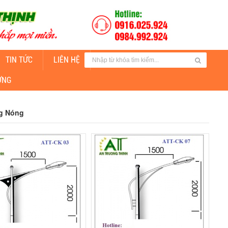
TIN TỨC
LIÊN HỆ
CUNG CẤP ĐÈN CHIẾU SÁNG
ỜNG
g Nóng