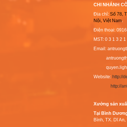
CHI NHÁNH C
Địa chỉ:
Số 78, 
Nội, Việt Nam
.
Điện thoại: 091
MST: 0 3 1 3 2 1 
Email: antruong
antruongthin
quyen.lighti
Website:
http:/
http://
Xưởng sản xuấ
Tại Bình Dươn
Bình, TX. Dĩ An