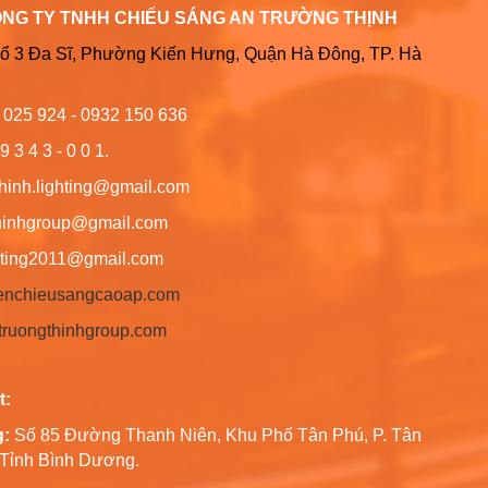
ÔNG TY TNHH CHIẾU SÁNG AN TRƯỜNG THỊNH
Tổ 3 Đa Sĩ, Phường Kiến Hưng, Quận Hà Đông, TP. Hà
6 025 924 - 0932 150 636
9 3 4 3 - 0 0 1.
thinh.lighting@gmail.com
hgroup@gmail.com
ng2011@gmail.com
/denchieusangcaoap.com
antruongthinhgroup.com
t:
g:
Số 85 Đường Thanh Niên, Khu Phố Tân Phú, P. Tân
, Tỉnh Bình Dương.