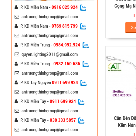
Cộng Mạ N
P. KD Miền Nam -
0916 025 924
L
antruongthinhgroup@gmail.com
P. KD Miền Nam -
0769 815 799
Xe
Cột Đèn Đế Gang Trang
antruongthinhgroup@gmail.com
Trí Công Viên
P. KD Miền Trung -
0984.992.924
Liên hệ
quyen.lighting2011@gmail.com
P. KD Miền Trung -
0932.150.636
Cột Đèn Đế Gang Trang
Trí ATT
antruongthinhgroup@gmail.com
Liên hệ
P. KD Tây Nguyên
0911 699 924
antruongthinhgroup@gmail.com
Cột Đèn Chiếu Sáng Mạ
Kẽm ATT-10m
P. KD Miền Tây -
0911 699 924
Liên hệ
antruongthinhgroup@gmail.com
Cần Đèn Đ
P. KD Miền Tây -
038 333 5857
Kẽm Nón
Đèn Đường Chiếu Sáng
antruongthinhgroup@gmail.com
Cao Áp A-Onyx
L