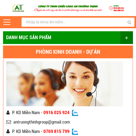
+
DANH MỤC SẢN PHẨM
PHÒNG KINH DOANH - DỰ ÁN
P. KD Miền Nam -
0916 025 924
antruongthinhgroup@gmail.com
P. KD Miền Nam -
0769 815 799