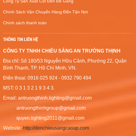
Công Ty Sản Xuất Cột Đèn Đế Gang
Chính Sách Vận Chuyển Hàng Đến Tận Nơi
Chính sách thanh toán
THÔNG TIN LIÊN HỆ
CÔNG TY TNHH CHIẾU SÁNG AN TRƯỜNG THỊNH
Địa chỉ: Số 180/53 Nguyễn Hữu Cảnh, Phường 22, Quận
Bình Thạnh, TP. Hồ Chí Minh, VN.
Điện thoại: 0916 025 924 - 0932 790 494
MST: 0 3 1 3 2 1 9 3 4 3.
Email: antruongthinh.lighting@gmail.com
antruongthinhgroup@gmail.com
quyen.lighting2011@gmail.com
Website:
http://denchieusangcaoap.com