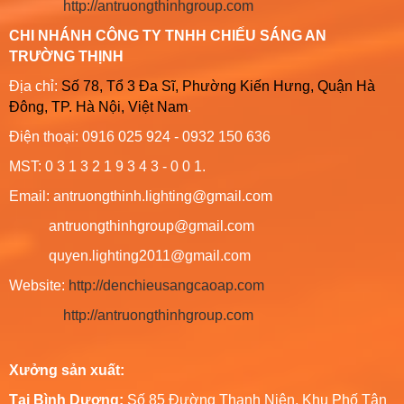
http://antruongthinhgroup.com
CHI NHÁNH CÔNG TY TNHH CHIẾU SÁNG AN
TRƯỜNG THỊNH
Địa chỉ:
Số 78, Tổ 3 Đa Sĩ, Phường Kiến Hưng, Quận Hà
Đông, TP. Hà Nội, Việt Nam
.
Điện thoại: 0916 025 924 - 0932 150 636
MST: 0 3 1 3 2 1 9 3 4 3 - 0 0 1.
Email: antruongthinh.lighting@gmail.com
antruongthinhgroup@gmail.com
quyen.lighting2011@gmail.com
Website:
http://denchieusangcaoap.com
http://antruongthinhgroup.com
Xưởng sản xuất:
Tại Bình Dương:
Số 85 Đường Thanh Niên, Khu Phố Tân