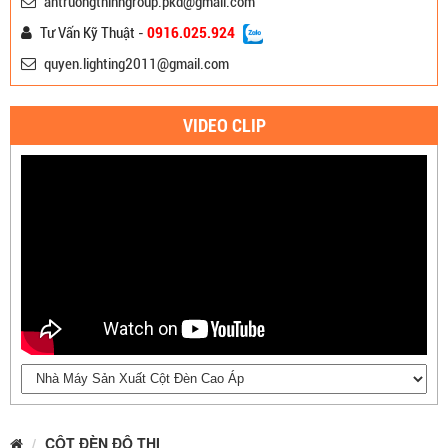
antruongthinhgroup.pkd@gmail.com
Tư Vấn Kỹ Thuật -
0916.025.924
quyen.lighting2011@gmail.com
VIDEO CLIP
CỘT ĐÈN ĐÔ THỊ