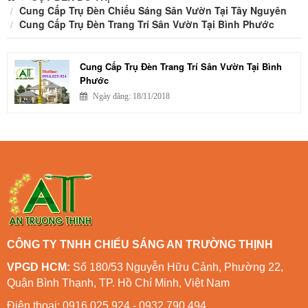
Cung Cấp Trụ Đèn Chiếu Sáng Sân Vườn Tại Tây Nguyên
Cung Cấp Trụ Đèn Trang Trí Sân Vườn Tại Bình Phước
Cung Cấp Trụ Đèn Trang Trí Sân Vườn Tại Bình
Phước
Ngày đăng: 18/11/2018
CÔNG TY TNHH CHIẾU SÁNG AN TRƯỜNG THỊNH
VPGD HCM:
Số 180/53 Nguyễn Hữu Cảnh, Phường 22,
Quận Bình Thạnh, TP. Hồ Chí Minh, Việt Nam
Điện thoại: 0916 025 924 - 0932 790 494