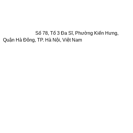
Quận Bình Thạnh, TP. Hồ Chí Minh, Việt Nam
Điện thoại: 0916 025 924 - 0932 790 494
Email: quyen.lighting2011@gmail.com
VPCN Hà Nội
:
Số 78, Tổ 3 Đa Sĩ, Phường Kiến Hưng,
Quận Hà Đông, TP. Hà Nội, Việt Nam
0932.150.636
Điện thoại:
Email: antruongthinhgroup.pkd@gmail.com
VPCN Hải Phòng
: Mỹ Đồng, Huyện Thủy Nguyên, Tỉnh Hải
Phòng
0932.150.636
Điện thoại:
Email:
antruongthinhgroup.pkd@gmail.com
VPCN Hà Tĩnh:
Thị Xã Hồng Lĩnh, Tỉnh Hà Tĩnh
Điện thoại: 0932.150.636
Email: antruongthinhgroup.pkd@gmail.com