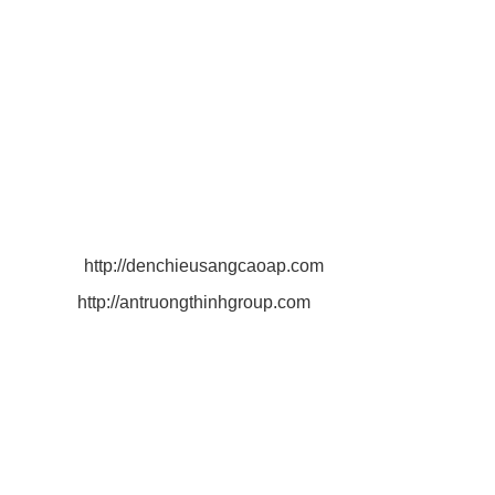
VPCN Cần Thơ:
311/79 Nguyễn Văn Cừ, P. An Hòa, TP.
Cần Thơ, Tỉnh Cần Thơ
Điện Thoại: 0932 790 494
Email:
antruongthinhgroup@gmail.com
VPCN Long An:
Thị Trấn Cần Giuộc, Tỉnh Long An
Điện Thoại: 0932 790 494
Email:
antruongthinhgroup@gmail.com
Website:
http://denchieusangcaoap.com
http://antruongthinhgroup.com
CÔNG TY AN TRƯỜNG THỊNH
Công Ty Phân Phối Đèn Chiếu Sáng Cao Áp, Đèn Led
Đèn Led Công Nghệ Hiện Đại