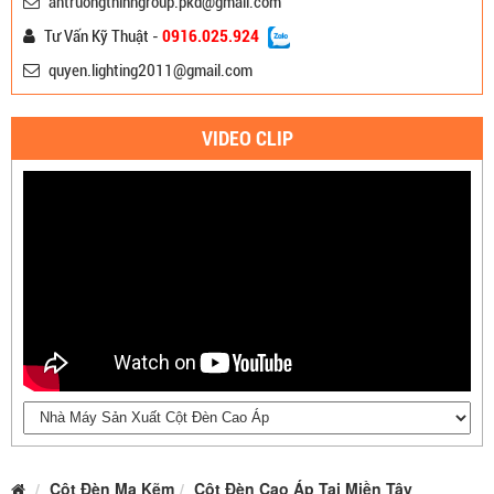
antruongthinhgroup.pkd@gmail.com
Tư Vấn Kỹ Thuật -
0916.025.924
quyen.lighting2011@gmail.com
VIDEO CLIP
Cột Đèn Mạ Kẽm
Cột Đèn Cao Áp Tại Miền Tây