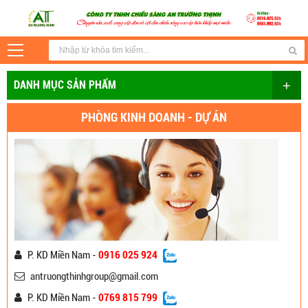
+
DANH MỤC SẢN PHẨM
PHÒNG KINH DOANH - DỰ ÁN
P. KD Miền Nam -
0916 025 924
antruongthinhgroup@gmail.com
P. KD Miền Nam -
0769 815 799