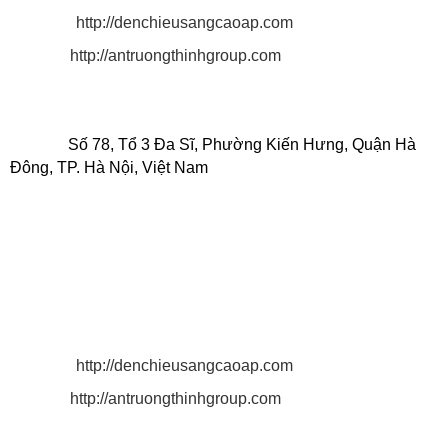
Website:
http://denchieusangcaoap.com
http://antruongthinhgroup.com
CHI NHÁNH CÔNG TY TNHH CHIẾU SÁNG AN
TRƯỜNG THỊNH
Địa chỉ:
Số 78, Tổ 3 Đa Sĩ, Phường Kiến Hưng, Quận Hà
Đông, TP. Hà Nội, Việt Nam
.
Điện thoại: 0916 025 924 - 0932 150 636
MST: 0 3 1 3 2 1 9 3 4 3 - 0 0 1.
Email: antruongthinh.lighting@gmail.com
antruongthinhgroup@gmail.com
quyen.lighting2011@gmail.com
Website:
http://denchieusangcaoap.com
http://antruongthinhgroup.com