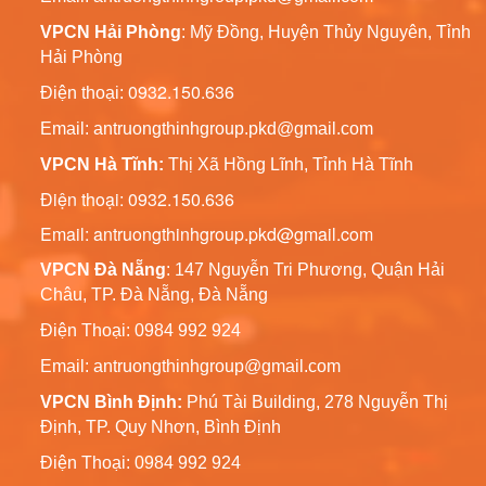
Chiếu Sáng Sân Vườn
VPCN Hải Phòng
: Mỹ Đồng, Huyện Thủy Nguyên, Tỉnh
Liên hệ
Hải Phòng
0932.150.636
Điện thoại:
Trụ Đèn Tín Hiệu Chớp
Vàng Năng Lượng Mặt
Email:
antruongthinhgroup.pkd@gmail.com
Trời
Liên hệ
VPCN Hà Tĩnh:
Thị Xã Hồng Lĩnh, Tỉnh Hà Tĩnh
Điện thoại: 0932.150.636
Cột Đèn Chiếu Sáng Cao
Email: antruongthinhgroup.pkd@gmail.com
Áp 6m, 7m, 8m, 9m,
10m, 11m, 12m
Liên hệ
VPCN Đà Nẵng
: 147 Nguyễn Tri Phương, Quận Hải
Châu, TP. Đà Nẵng, Đà Nẵng
Cột Đèn Chiếu Sáng Sân
Điện Thoại: 0984 992 924
Vườn Pine
Email:
antruongthinhgroup@gmail.com
Liên hệ
VPCN Bình Định:
Phú Tài Building, 278 Nguyễn Thị
Định, TP. Quy Nhơn, Bình Định
Cột Đèn Chiếu Sáng
Trang Trí Bamboo Đế
Điện Thoại: 0984 992 924
Gang
Liên hệ