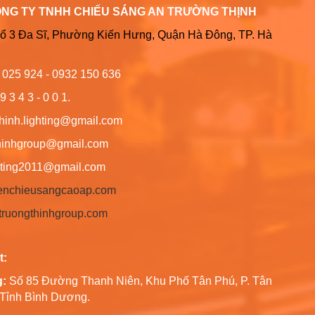
ÔNG TY TNHH CHIẾU SÁNG AN TRƯỜNG THỊNH
Tổ 3 Đa Sĩ, Phường Kiến Hưng, Quận Hà Đông, TP. Hà
6 025 924 - 0932 150 636
9 3 4 3 - 0 0 1.
thinh.lighting@gmail.com
hgroup@gmail.com
ng2011@gmail.com
/denchieusangcaoap.com
antruongthinhgroup.com
t:
g:
Số 85 Đường Thanh Niên, Khu Phố Tân Phú, P. Tân
, Tỉnh Bình Dương.