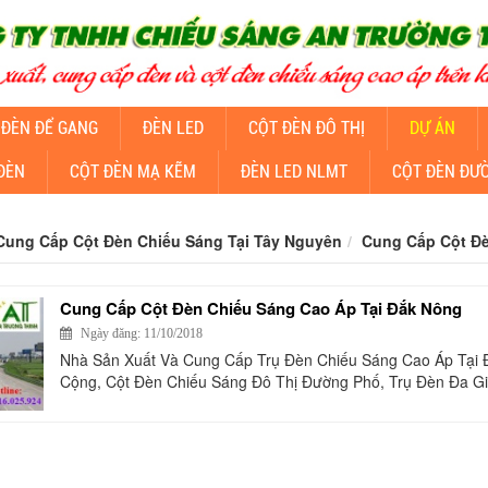
 ĐÈN ĐỂ GANG
ĐÈN LED
CỘT ĐÈN ĐÔ THỊ
DỰ ÁN
ĐÈN
CỘT ĐÈN MẠ KẼM
ĐÈN LED NLMT
CỘT ĐÈN ĐƯ
Cung Cấp Cột Đèn Chiếu Sáng Tại Tây Nguyên
Cung Cấp Cột Đè
Cung Cấp Cột Đèn Chiếu Sáng Cao Áp Tại Đắk Nông
Ngày đăng: 11/10/2018
Nhà Sản Xuất Và Cung Cấp Trụ Đèn Chiếu Sáng Cao Áp Tại
Cộng, Cột Đèn Chiếu Sáng Đô Thị Đường Phố, Trụ Đèn Đa Gi