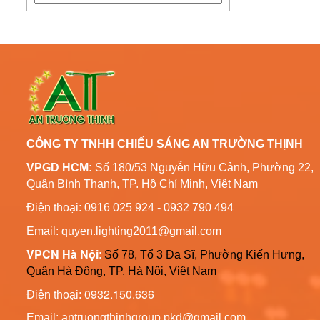
Cột Đèn Trang Trí Công
Cột Đèn Chiếu Sáng Cao
Viên Đèn Led
Áp Thép Mạ Kẽm Tại Vũng
Liên hệ
Tàu
Cột Đèn Cao Áp Chiếu
Thông Số Kỹ Thuật Trụ
Sáng Đường Phố Tại
Đèn Chiếu Sáng Cao Áp
Quảng Ninh
6m 8m Côn Tròn
Liên hệ
CÔNG TY TNHH CHIẾU SÁNG AN TRƯỜNG THỊNH
VPGD HCM:
Số 180/53 Nguyễn Hữu Cảnh, Phường 22,
Bản Vẽ Trụ Đèn Chiếu
Quận Bình Thạnh, TP. Hồ Chí Minh, Việt Nam
Sáng Cao Áp Đường Phố
ATT-T01
Liên hệ
Điện thoại: 0916 025 924 - 0932 790 494
Email: quyen.lighting2011@gmail.com
Cột Đèn Trang Trí Sân
VPCN Hà Nội
:
Số 78, Tổ 3 Đa Sĩ, Phường Kiến Hưng,
Vườn Đèn Led
Quận Hà Đông, TP. Hà Nội, Việt Nam
Liên hệ
0932.150.636
Điện thoại:
Cột Trang Trí Đèn Led
Email: antruongthinhgroup.pkd@gmail.com