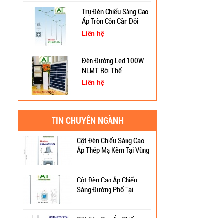
Trụ Đèn Chiếu Sáng Cao
Áp Tròn Côn Cần Đôi
Cung Cấp Cột Đèn Chiếu
Kiểu K212
Sáng Cao Áp Tại TP. Tam
Liên hệ
Kỳ
Đèn Đường Led 100W
Trụ Thép Mạ Nhúng Kẽm
NLMT Rời Thể
Nóng
Liên hệ
Quy Trình Mạ Nhúng Kẽm
Đèn Đường Led Cao Áp
Nóng Trụ Đèn Chiếu Sáng
TIN CHUYÊN NGÀNH
Philips 100W, 150W,
Cao Áp
120W ATT
Liên hệ
Cột Đèn Chiếu Sáng Cao
Áp Thép Mạ Kẽm Tại Vũng
Đèn Đường Led Chiếu
Tàu
Sáng 100W 150W
Philips
Cột Đèn Cao Áp Chiếu
Liên hệ
Sáng Đường Phố Tại
Quảng Ninh
Cột Đèn Sân Vườn Đẹp
ATT