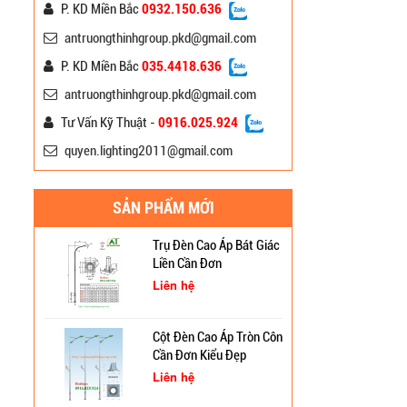
Liên hệ
P. KD Miền Bắc
0932.150.636
antruongthinhgroup.pkd@gmail.com
Đèn Pha Led Đường Phố
P. KD Miền Bắc
035.4418.636
150W Mắt Lồi
antruongthinhgroup.pkd@gmail.com
Liên hệ
Tư Vấn Kỹ Thuật -
0916.025.924
quyen.lighting2011@gmail.com
Đèn Led Chiếu Sáng
Đường Phố 150W Philips
DLed 277
Liên hệ
SẢN PHẨM MỚI
Cột Đèn Cao Áp Chiếu
Trụ Đèn Cao Áp Bát Giác
Sáng Đường Phố Tại Lạng
Liền Cần Đơn
Sơn
Liên hệ
Trụ Đèn Tín Hiệu Chớp
Vàng Năng Lượng Mặt
Cột Đèn Cao Áp Tròn Côn
Trời Tại Bình Định
Cần Đơn Kiểu Đẹp
Cột Đèn Pha Đa Giác Tại
Liên hệ
Bình Định