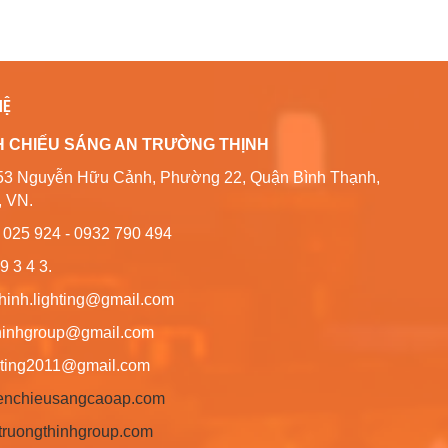
HỆ
H CHIẾU SÁNG AN TRƯỜNG THỊNH
80/53 Nguyễn Hữu Cảnh, Phường 22, Quận Bình Thạnh,
, VN.
6 025 924 - 0932 790 494
9 3 4 3.
thinh.lighting@gmail.com
hgroup@gmail.com
ng2011@gmail.com
/denchieusangcaoap.com
antruongthinhgroup.com