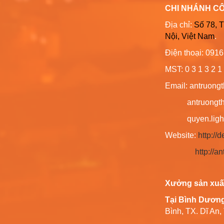
CHI NHÁNH C
Địa chỉ:
Số 78, 
Nội, Việt Nam
.
Điện thoại: 091
MST: 0 3 1 3 2 1 
Email: antruong
antruongthin
quyen.lighti
Website:
http:/
http://
Xưởng sản xuấ
Tại Bình Dươn
Bình, TX. Dĩ An