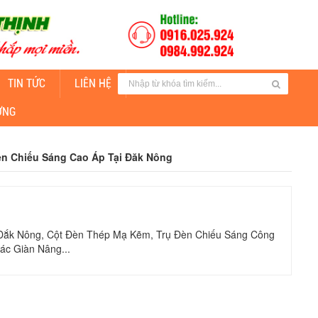
TIN TỨC
LIÊN HỆ
CUNG CẤP ĐÈN CHIẾU SÁNG
ỜNG
n Chiếu Sáng Cao Áp Tại Đăk Nông
 Đắk Nông, Cột Đèn Thép Mạ Kẽm, Trụ Đèn Chiếu Sáng Công
ác Giàn Nâng...