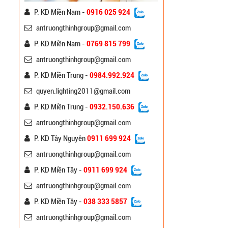
P. KD Miền Nam -
0916 025 924
antruongthinhgroup@gmail.com
P. KD Miền Nam -
0769 815 799
Cột Đèn Đế Gang Trang
antruongthinhgroup@gmail.com
Trí Công Viên
P. KD Miền Trung -
0984.992.924
Liên hệ
quyen.lighting2011@gmail.com
P. KD Miền Trung -
0932.150.636
Cột Đèn Đế Gang Trang
Trí ATT
antruongthinhgroup@gmail.com
Liên hệ
P. KD Tây Nguyên
0911 699 924
antruongthinhgroup@gmail.com
Cột Đèn Chiếu Sáng Mạ
Kẽm ATT-10m
P. KD Miền Tây -
0911 699 924
Liên hệ
antruongthinhgroup@gmail.com
P. KD Miền Tây -
038 333 5857
Đèn Đường Chiếu Sáng
antruongthinhgroup@gmail.com
Cao Áp A-Onyx