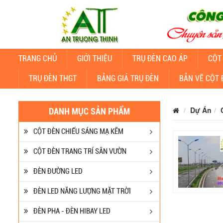
TRANG CHỦ
GIỚI THIỆU
TRỤ ĐÈN CAO ÁP
CỘT
TRỤ ĐÈN THGT
BẢNG GIÁ TRỤ ĐÈN
BẢN VẼ CỘT 
Dự Án
DANH MỤC SẢN PHẨM
CỘT ĐÈN CHIẾU SÁNG MẠ KẼM
CỘT ĐÈN TRANG TRÍ SÂN VƯỜN
ĐÈN ĐƯỜNG LED
ĐÈN LED NĂNG LƯỢNG MẶT TRỜI
ĐÈN PHA - ĐÈN HIBAY LED