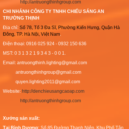
http://antruongthinhgroup.com
CHI NHÁNH CÔNG TY TNHH CHIẾU SÁNG AN
TRƯỜNG THỊNH
Địa chỉ:
Số 78, Tổ 3 Đa Sĩ, Phường Kiến Hưng, Quận Hà
Đông, TP. Hà Nội, Việt Nam
.
Điện thoại: 0916 025 924 - 0932 150 636
MST: 0 3 1 3 2 1 9 3 4 3 - 0 0 1.
Email: antruongthinh.lighting@gmail.com
antruongthinhgroup@gmail.com
quyen.lighting2011@gmail.com
Website:
http://denchieusangcaoap.com
http://antruongthinhgroup.com
Xưởng sản xuất:
Tại Bình Dương:
Số 85 Đường Thanh Niên, Khu Phố Tân