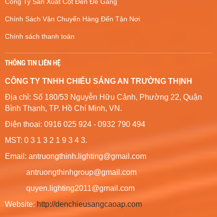
Công Ty Sản Xuất Cột Đèn Đế Gang
Chính Sách Vận Chuyển Hàng Đến Tận Nơi
Chính sách thanh toán
THÔNG TIN LIÊN HỆ
CÔNG TY TNHH CHIẾU SÁNG AN TRƯỜNG THỊNH
Địa chỉ: Số 180/53 Nguyễn Hữu Cảnh, Phường 22, Quận
Bình Thạnh, TP. Hồ Chí Minh, VN.
Điện thoại: 0916 025 924 - 0932 790 494
MST: 0 3 1 3 2 1 9 3 4 3.
Email: antruongthinh.lighting@gmail.com
antruongthinhgroup@gmail.com
quyen.lighting2011@gmail.com
Website:
http://denchieusangcaoap.com