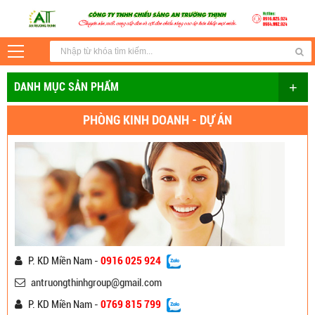
+
DANH MỤC SẢN PHẨM
PHÒNG KINH DOANH - DỰ ÁN
P. KD Miền Nam -
0916 025 924
antruongthinhgroup@gmail.com
P. KD Miền Nam -
0769 815 799