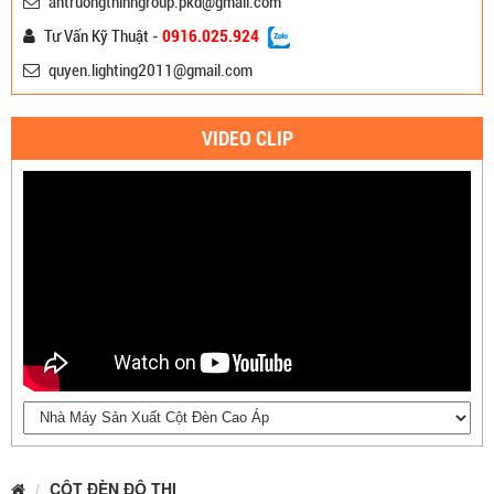
antruongthinhgroup.pkd@gmail.com
Tư Vấn Kỹ Thuật -
0916.025.924
quyen.lighting2011@gmail.com
VIDEO CLIP
CỘT ĐÈN ĐÔ THỊ