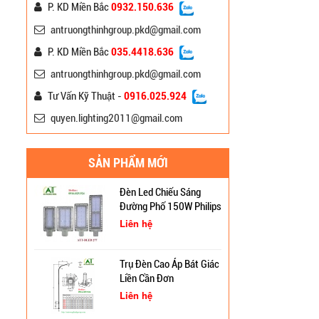
Liên hệ
P. KD Miền Bắc
0932.150.636
antruongthinhgroup.pkd@gmail.com
Đèn Đường Chiếu Sáng
P. KD Miền Bắc
035.4418.636
Cao Áp A-Onyx
antruongthinhgroup.pkd@gmail.com
Liên hệ
Tư Vấn Kỹ Thuật -
0916.025.924
quyen.lighting2011@gmail.com
Đèn Pha Led Đường Phố
150W Mắt Lồi
Liên hệ
SẢN PHẨM MỚI
Đèn Led Chiếu Sáng
Đường Phố 150W Philips
DLed 277
Liên hệ
Cột Đèn Cao Áp Chiếu
Sáng Đường Phố Tại Lạng
Trụ Đèn Cao Áp Bát Giác
Sơn
Liền Cần Đơn
Trụ Đèn Tín Hiệu Chớp
Liên hệ
Vàng Năng Lượng Mặt