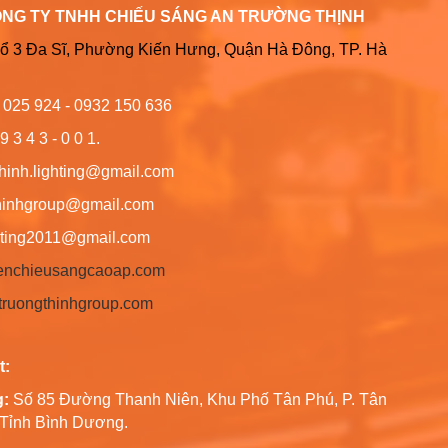
ÔNG TY TNHH CHIẾU SÁNG AN TRƯỜNG THỊNH
Tổ 3 Đa Sĩ, Phường Kiến Hưng, Quận Hà Đông, TP. Hà
6 025 924 - 0932 150 636
9 3 4 3 - 0 0 1.
thinh.lighting@gmail.com
hgroup@gmail.com
ng2011@gmail.com
/denchieusangcaoap.com
antruongthinhgroup.com
t:
g:
Số 85 Đường Thanh Niên, Khu Phố Tân Phú, P. Tân
, Tỉnh Bình Dương.