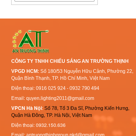
Đèn Đường Led Năng
Quy Trình Mạ Nhúng Kẽm
Lượng Mặt Trời 100W,
Nóng Trụ Đèn Chiếu Sáng
120W, 150W
Liên hệ
Cao Áp
Cột Đèn Chiếu Sáng Cao
Cột Đèn Trang Trí Công
Áp Thép Mạ Kẽm Tại Vũng
Viên Đèn Led
Tàu
Liên hệ
CÔNG TY TNHH CHIẾU SÁNG AN TRƯỜNG THỊNH
Cột Đèn Cao Áp Chiếu
Sáng Đường Phố Tại
VPGD HCM:
Số 180/53 Nguyễn Hữu Cảnh, Phường 22,
Thông Số Kỹ Thuật Trụ
Quảng Ninh
Quận Bình Thạnh, TP. Hồ Chí Minh, Việt Nam
Đèn Chiếu Sáng Cao Áp
6m 8m Côn Tròn
Liên hệ
Điện thoại: 0916 025 924 - 0932 790 494
Email: quyen.lighting2011@gmail.com
Bản Vẽ Trụ Đèn Chiếu
VPCN Hà Nội
:
Số 78, Tổ 3 Đa Sĩ, Phường Kiến Hưng,
Sáng Cao Áp Đường Phố
ATT-T01
Quận Hà Đông, TP. Hà Nội, Việt Nam
Liên hệ
0932.150.636
Điện thoại:
Cột Đèn Trang Trí Sân
Email: antruongthinhgroup.pkd@gmail.com