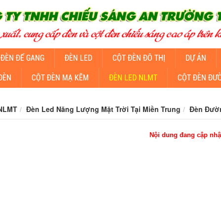
 ĐÈN ĐỂ GANG
ĐÈN LED
CỘT ĐÈN ĐÔ THỊ
DỰ ÁN
ĐÈN
CỘT ĐÈN MẠ KẼM
ĐÈN LED NLMT
CỘT ĐÈN ĐƯ
 NLMT
Đèn Led Năng Lượng Mặt Trời Tại Miền Trung
Đèn Đườn
Nội dung đang cập nhậ