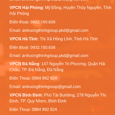
Vườn Đèn Led
VPCN Hải Phòng
: Mỹ Đồng, Huyện Thủy Nguyên, Tỉnh
Liên hệ
Hải Phòng
0932.150.636
Điện thoại:
Cột Trang Trí Đèn Led
Chiếu Sáng Sân Vườn
Email:
antruongthinhgroup.pkd@gmail.com
Liên hệ
VPCN Hà Tĩnh:
Thị Xã Hồng Lĩnh, Tỉnh Hà Tĩnh
Điện thoại: 0932.150.636
Trụ Đèn Tín Hiệu Chớp
Email: antruongthinhgroup.pkd@gmail.com
Vàng Năng Lượng Mặt
Trời
Liên hệ
VPCN Đà Nẵng
: 147 Nguyễn Tri Phương, Quận Hải
Châu, TP. Đà Nẵng, Đà Nẵng
Cột Đèn Chiếu Sáng Cao
Điện Thoại: 0984 992 924
Áp 6m, 7m, 8m, 9m,
10m, 11m, 12m
Email:
antruongthinhgroup@gmail.com
Liên hệ
VPCN Bình Định:
Phú Tài Building, 278 Nguyễn Thị
Định, TP. Quy Nhơn, Bình Định
Cột Đèn Chiếu Sáng Sân
Vườn Pine
Điện Thoại: 0984 992 924
Liên hệ