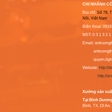
CHI NHÁNH C
Địa chỉ:
Số 78, 
Nội, Việt Nam
.
Điện thoại: 091
MST: 0 3 1 3 2 1 
Email: antruong
antruongthin
quyen.lighti
Website:
http:/
http://
Xưởng sản xuấ
Tại Bình Dươn
Bình, TX. Dĩ An