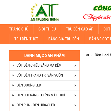
TRANG CHỦ
GIỚI THIỆU
TRỤ ĐÈN CAO ÁP
CỘT
TRỤ ĐÈN THGT
BẢNG GIÁ TRỤ ĐÈN
BẢN VẼ CỘT 
Đèn Led
DANH MỤC SẢN PHẨM
CỘT ĐÈN CHIẾU SÁNG MẠ KẼM
CỘT ĐÈN TRANG TRÍ SÂN VƯỜN
ĐÈN ĐƯỜNG LED
ĐÈN LED NĂNG LƯỢNG MẶT TRỜI
ĐÈN PHA - ĐÈN HIBAY LED