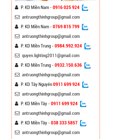
P. KD Miền Nam -
0916 025 924
antruongthinhgroup@gmail.com
P. KD Miền Nam -
0769 815 799
antruongthinhgroup@gmail.com
P. KD Miền Trung -
0984.992.924
quyen.lighting2011@gmail.com
P. KD Miền Trung -
0932.150.636
Cột Đèn Đế Gang Trang
Trí Công Viên
antruongthinhgroup@gmail.com
Liên hệ
P. KD Tây Nguyên
0911 699 924
antruongthinhgroup@gmail.com
Cột Đèn Đế Gang Trang
Trí ATT
P. KD Miền Tây -
0911 699 924
Liên hệ
antruongthinhgroup@gmail.com
P. KD Miền Tây -
038 333 5857
Cột Đèn Chiếu Sáng Mạ
antruongthinhgroup@gmail.com
Kẽm ATT-10m