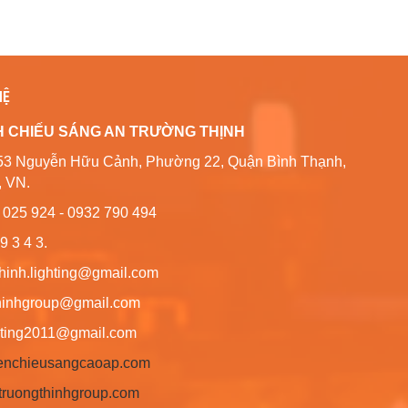
HỆ
H CHIẾU SÁNG AN TRƯỜNG THỊNH
80/53 Nguyễn Hữu Cảnh, Phường 22, Quận Bình Thạnh,
, VN.
6 025 924 - 0932 790 494
9 3 4 3.
thinh.lighting@gmail.com
hgroup@gmail.com
ng2011@gmail.com
/denchieusangcaoap.com
antruongthinhgroup.com