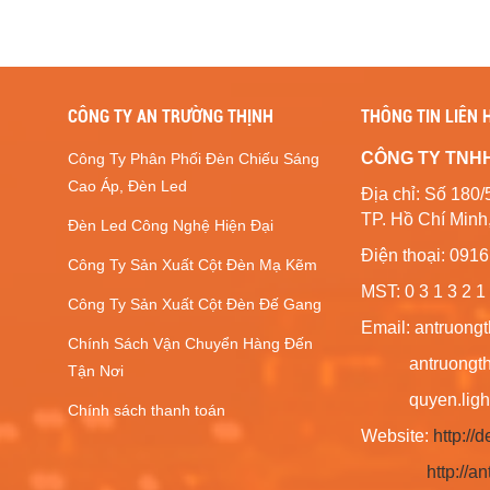
CÔNG TY AN TRƯỜNG THỊNH
THÔNG TIN LIÊN 
CÔNG TY TNH
Công Ty Phân Phối Đèn Chiếu Sáng
Cao Áp, Đèn Led
Địa chỉ: Số 1
TP. Hồ Chí Minh
Đèn Led Công Nghệ Hiện Đại
Điện thoại: 091
Công Ty Sản Xuất Cột Đèn Mạ Kẽm
MST: 0 3 1 3 2 1 
Công Ty Sản Xuất Cột Đèn Đế Gang
Email: antruong
Chính Sách Vận Chuyển Hàng Đến
antruongthin
Tận Nơi
quyen.lighti
Chính sách thanh toán
Website:
http:/
http://