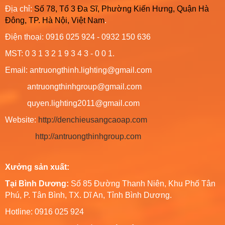
Địa chỉ:
Số 78, Tổ 3 Đa Sĩ, Phường Kiến Hưng, Quận Hà
Đông, TP. Hà Nội, Việt Nam
.
Điện thoại: 0916 025 924 - 0932 150 636
MST: 0 3 1 3 2 1 9 3 4 3 - 0 0 1.
Email: antruongthinh.lighting@gmail.com
antruongthinhgroup@gmail.com
quyen.lighting2011@gmail.com
Website:
http://denchieusangcaoap.com
http://antruongthinhgroup.com
Xưởng sản xuất:
Tại Bình Dương:
Số 85 Đường Thanh Niên, Khu Phố Tân
Phú, P. Tân Bình, TX. Dĩ An, Tỉnh Bình Dương.
Hotline: 0916 025 924