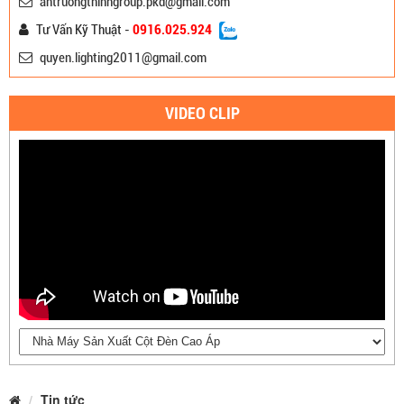
antruongthinhgroup.pkd@gmail.com
Tư Vấn Kỹ Thuật -
0916.025.924
quyen.lighting2011@gmail.com
VIDEO CLIP
Tin tức