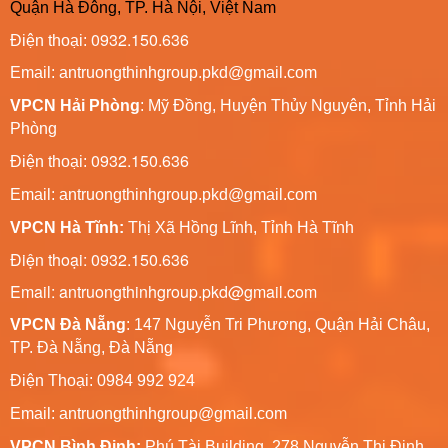
Quận Hà Đông, TP. Hà Nội, Việt Nam
0932.150.636
Điện thoại:
Email: antruongthinhgroup.pkd@gmail.com
VPCN Hải Phòng
: Mỹ Đồng, Huyện Thủy Nguyên, Tỉnh Hải
Phòng
0932.150.636
Điện thoại:
Email:
antruongthinhgroup.pkd@gmail.com
VPCN Hà Tĩnh:
Thị Xã Hồng Lĩnh, Tỉnh Hà Tĩnh
Điện thoại: 0932.150.636
Email: antruongthinhgroup.pkd@gmail.com
VPCN Đà Nẵng
: 147 Nguyễn Tri Phương, Quận Hải Châu,
TP. Đà Nẵng, Đà Nẵng
Điện Thoại: 0984 992 924
Email:
antruongthinhgroup@gmail.com
VPCN Bình Định:
Phú Tài Building, 278 Nguyễn Thị Định,