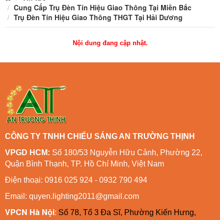
Cung Cấp Trụ Đèn Tín Hiệu Giao Thông Tại Miền Bắc
Trụ Đèn Tín Hiệu Giao Thông THGT Tại Hải Dương
Nội dung đang cập nhật.
CÔNG TY TNHH CHIẾU SÁNG AN TRƯỜNG THỊNH
VPGD HCM:
Số 180/53 Nguyễn Hữu Cảnh, Phường 22,
Quận Bình Thạnh, TP. Hồ Chí Minh, Việt Nam
Điện thoại: 0916 025 924 - 0932 790 494
Email: quyen.lighting2011@gmail.com
VPCN Hà Nội
:
Số 78, Tổ 3 Đa Sĩ, Phường Kiến Hưng,