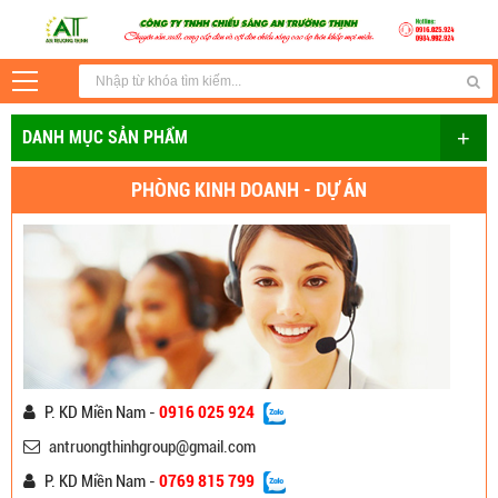
+
DANH MỤC SẢN PHẨM
PHÒNG KINH DOANH - DỰ ÁN
P. KD Miền Nam -
0916 025 924
antruongthinhgroup@gmail.com
P. KD Miền Nam -
0769 815 799